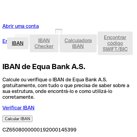
Abrir uma conta
Encontrar
IBAN
IBAN
Calculadora
Entrar
Abrir uma conta
IBAN
código
Checker
IBAN
SWIFT/BIC
IBAN de Equa Bank A.S.
Calcule ou verifique o IBAN de Equa Bank A.S.
gratuitamente, com tudo o que precisa de saber sobre a
sua estrutura, onde encontrá-lo e como utilizá-lo
corretamente.
Verificar IBAN
Calcular IBAN
CZ6508000000192000145399