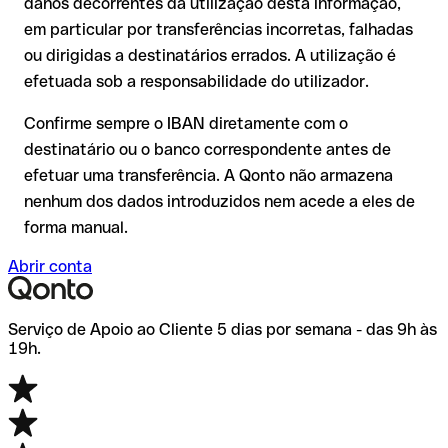
com montantes elevados. A existência de uma conta só pode
danos decorrentes da utilização desta informação,
comissões adicionais.
ser verificada pelo próprio Equa Bank A.S. ou através de uma
em particular por transferências incorretas, falhadas
transferência de teste.
Recomendação
: verifique cada IBAN antes de efetuar uma
ou dirigidas a destinatários errados. A utilização é
transferência com o nosso IBAN Checker gratuito e, em caso
efetuada sob a responsabilidade do utilizador.
de dúvida, confirme-o diretamente com o destinatário. Esta
precaução é especialmente importante com montantes
Confirme sempre o IBAN diretamente com o
elevados ou em novas relações comerciais.
destinatário ou o banco correspondente antes de
efetuar uma transferência. A Qonto não armazena
nenhum dos dados introduzidos nem acede a eles de
forma manual.
Abrir conta
Serviço de Apoio ao Cliente 5 dias por semana - das 9h às
19h.