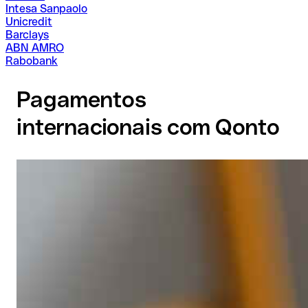
Intesa Sanpaolo
Unicredit
Barclays
ABN AMRO
Rabobank
Pagamentos
internacionais com Qonto