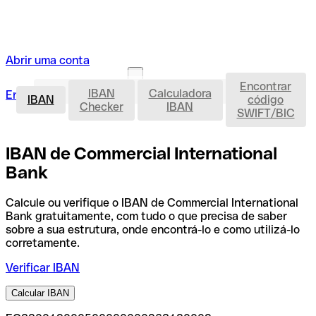
Abrir uma conta
Encontrar
IBAN
IBAN
Calculadora
Entrar
Abrir uma conta
IBAN
código
Checker
IBAN
SWIFT/BIC
IBAN de Commercial International
Bank
Calcule ou verifique o IBAN de Commercial International
Bank gratuitamente, com tudo o que precisa de saber
sobre a sua estrutura, onde encontrá-lo e como utilizá-lo
corretamente.
Verificar IBAN
Calcular IBAN