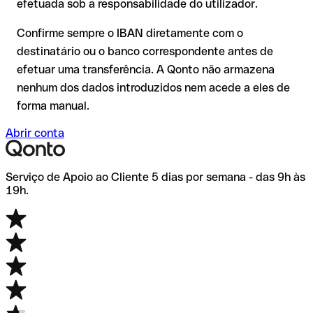
efetuada sob a responsabilidade do utilizador.
de dúvida, confirme-o diretamente com o destinatário. Esta
precaução é especialmente importante com montantes
Confirme sempre o IBAN diretamente com o
elevados ou em novas relações comerciais.
destinatário ou o banco correspondente antes de
efetuar uma transferência. A Qonto não armazena
nenhum dos dados introduzidos nem acede a eles de
forma manual.
Abrir conta
Serviço de Apoio ao Cliente 5 dias por semana - das 9h às
19h.