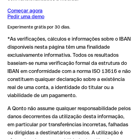
sai da sua conta, sem prejuízo financeiro.
International Bank
Consulte previamente as condições em vigor com o
Começar agora
Commercial International Bank.
❌ Que a conta esteja ativa e possa receber pagamentos
Pedir uma demo
❌ Que o titular indicado seja o correto
IBAN formalmente válido mas incorreto:
aqui a situação é
Experimente grátis por 30 dias.
mais delicada. Se o IBAN contiver um erro tipográfico que
Por que é relevante:
*As verificações, cálculos e informações sobre o IBAN
gere outra combinação formalmente válida, a transferência
é executada para uma conta alheia. Neste caso:
disponíveis nesta página têm uma finalidade
exclusivamente informativa. Todos os resultados
O banco destinatário é obrigado a colaborar na
Um IBAN pode passar todos os controlos matemáticos e não
baseiam-se numa verificação formal da estrutura do
recuperação dos fundos;
corresponder a nenhuma conta real. Por exemplo, se foram
IBAN em conformidade com a norma ISO 13616 e não
transpostos dígitos e a combinação resultante é formalmente
A sua instituição pode iniciar um processo de reclamação a
válida.
constituem qualquer declaração sobre a existência
seu pedido;
real de uma conta, a identidade do titular ou a
A devolução não está garantida, especialmente se o
viabilidade de um pagamento.
destinatário já tiver utilizado o dinheiro
Recomendação
: peça ao destinatário que confirme o IBAN
Em transferências internacionais fora do espaço SEPA, a
por escrito, especialmente em novas relações comerciais ou
A Qonto não assume qualquer responsabilidade pelos
recuperação é consideravelmente mais complexa e implica
com montantes elevados. A existência de uma conta só pode
danos decorrentes da utilização desta informação,
comissões adicionais.
ser verificada pelo próprio Commercial International Bank ou
em particular por transferências incorretas, falhadas
através de uma transferência de teste.
Recomendação
: verifique cada IBAN antes de efetuar uma
ou dirigidas a destinatários errados. A utilização é
transferência com o nosso IBAN Checker gratuito e, em caso