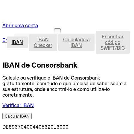
Abrir uma conta
Encontrar
IBAN
IBAN
Calculadora
Entrar
Abrir uma conta
IBAN
código
Checker
IBAN
SWIFT/BIC
IBAN de Consorsbank
Calcule ou verifique o IBAN de Consorsbank
gratuitamente, com tudo o que precisa de saber sobre a
sua estrutura, onde encontrá-lo e como utilizá-lo
corretamente.
Verificar IBAN
Calcular IBAN
DE89370400440532013000