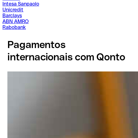
Intesa Sanpaolo
Unicredit
Barclays
ABN AMRO
Rabobank
Pagamentos
internacionais com Qonto