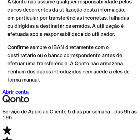
A Qonto não assume qualquer responsabilidade pelos
por escrito, especialmente em novas relações comerciais ou
recuperação é consideravelmente mais complexa e implica
com montantes elevados. A existência de uma conta só pode
danos decorrentes da utilização desta informação,
comissões adicionais.
ser verificada pelo próprio Consorsbank ou através de uma
em particular por transferências incorretas, falhadas
transferência de teste.
Recomendação
: verifique cada IBAN antes de efetuar uma
ou dirigidas a destinatários errados. A utilização é
transferência com o nosso IBAN Checker gratuito e, em caso
efetuada sob a responsabilidade do utilizador.
de dúvida, confirme-o diretamente com o destinatário. Esta
precaução é especialmente importante com montantes
Confirme sempre o IBAN diretamente com o
elevados ou em novas relações comerciais.
destinatário ou o banco correspondente antes de
efetuar uma transferência. A Qonto não armazena
nenhum dos dados introduzidos nem acede a eles de
forma manual.
Abrir conta
Serviço de Apoio ao Cliente 5 dias por semana - das 9h às
19h.