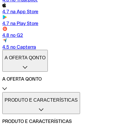
4.7 na App Store
4.7 na Play Store
4.8 no G2
4.5 no Capterra
A OFERTA QONTO
A OFERTA QONTO
Tarifas
Conta profissional online
PRODUTO E CARACTERÍSTICAS
Conta profissional freelance
Conta profissional para pequenas empresas
Conta profissional para médias empresas
PRODUTO E CARACTERÍSTICAS
Métodos de pagamento
Transferências internacionais