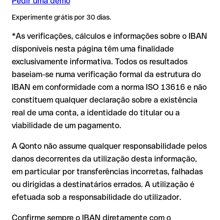
Pedir uma demo
GBP) podem aplicar-se comissões de câmbio adicionais.
❌ Que a conta esteja ativa e possa receber pagamentos
Consulte previamente as condições em vigor com o Klarna.
IBAN formalmente válido mas incorreto:
aqui a situação é
❌ Que o titular indicado seja o correto
Experimente grátis por 30 dias.
mais delicada. Se o IBAN contiver um erro tipográfico que
Por que é relevante:
*As verificações, cálculos e informações sobre o IBAN
gere outra combinação formalmente válida, a transferência
é executada para uma conta alheia. Neste caso:
disponíveis nesta página têm uma finalidade
exclusivamente informativa. Todos os resultados
O banco destinatário é obrigado a colaborar na
Um IBAN pode passar todos os controlos matemáticos e não
baseiam-se numa verificação formal da estrutura do
recuperação dos fundos;
corresponder a nenhuma conta real. Por exemplo, se foram
IBAN em conformidade com a norma ISO 13616 e não
A sua instituição pode iniciar um processo de reclamação a
transpostos dígitos e a combinação resultante é formalmente
constituem qualquer declaração sobre a existência
seu pedido;
válida.
real de uma conta, a identidade do titular ou a
A devolução não está garantida, especialmente se o
viabilidade de um pagamento.
destinatário já tiver utilizado o dinheiro
Recomendação
: peça ao destinatário que confirme o IBAN
Em transferências internacionais fora do espaço SEPA, a
A Qonto não assume qualquer responsabilidade pelos
por escrito, especialmente em novas relações comerciais ou
recuperação é consideravelmente mais complexa e implica
com montantes elevados. A existência de uma conta só pode
danos decorrentes da utilização desta informação,
comissões adicionais.
ser verificada pelo próprio Klarna ou através de uma
em particular por transferências incorretas, falhadas
transferência de teste.
Recomendação
: verifique cada IBAN antes de efetuar uma
ou dirigidas a destinatários errados. A utilização é
transferência com o nosso IBAN Checker gratuito e, em caso
efetuada sob a responsabilidade do utilizador.
de dúvida, confirme-o diretamente com o destinatário. Esta
precaução é especialmente importante com montantes
Confirme sempre o IBAN diretamente com o