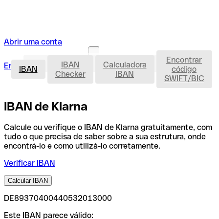
Abrir uma conta
Encontrar
IBAN
IBAN
Calculadora
Entrar
Abrir uma conta
IBAN
código
Checker
IBAN
SWIFT/BIC
IBAN de Klarna
Calcule ou verifique o IBAN de Klarna gratuitamente, com
tudo o que precisa de saber sobre a sua estrutura, onde
encontrá-lo e como utilizá-lo corretamente.
Verificar IBAN
Calcular IBAN
DE89370400440532013000
Este IBAN parece válido: