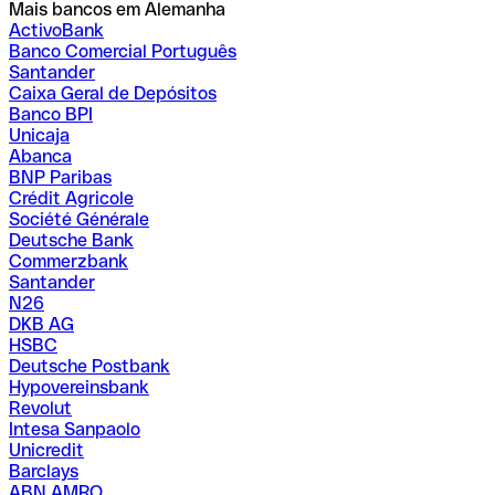
Mais bancos em Alemanha
ActivoBank
Banco Comercial Português
Santander
Caixa Geral de Depósitos
Banco BPI
Unicaja
Abanca
BNP Paribas
Crédit Agricole
Société Générale
Deutsche Bank
Commerzbank
Santander
N26
DKB AG
HSBC
Deutsche Postbank
Hypovereinsbank
Revolut
Intesa Sanpaolo
Unicredit
Barclays
ABN AMRO