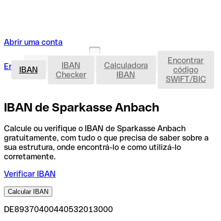
Abrir uma conta
Encontrar
IBAN
IBAN
Calculadora
Entrar
Abrir uma conta
IBAN
código
Checker
IBAN
SWIFT/BIC
IBAN de Sparkasse Anbach
Calcule ou verifique o IBAN de Sparkasse Anbach
gratuitamente, com tudo o que precisa de saber sobre a
sua estrutura, onde encontrá-lo e como utilizá-lo
corretamente.
Verificar IBAN
Calcular IBAN
DE89370400440532013000