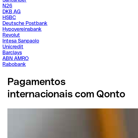
N26
DKB AG
HSBC
Deutsche Postbank
Hypovereinsbank
Revolut
Intesa Sanpaolo
Unicredit
Barclays
ABN AMRO
Rabobank
Pagamentos
internacionais com Qonto