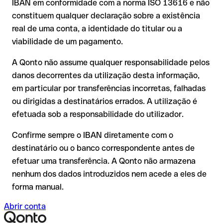
IBAN em conformidade com a norma ISO 13616 e não
A sua instituição pode iniciar um processo de reclamação a
transpostos dígitos e a combinação resultante é formalmente
constituem qualquer declaração sobre a existência
seu pedido;
válida.
real de uma conta, a identidade do titular ou a
A devolução não está garantida, especialmente se o
viabilidade de um pagamento.
destinatário já tiver utilizado o dinheiro
Recomendação
: peça ao destinatário que confirme o IBAN
Em transferências internacionais fora do espaço SEPA, a
A Qonto não assume qualquer responsabilidade pelos
por escrito, especialmente em novas relações comerciais ou
recuperação é consideravelmente mais complexa e implica
com montantes elevados. A existência de uma conta só pode
danos decorrentes da utilização desta informação,
comissões adicionais.
ser verificada pelo próprio Sparkasse Anbach ou através de
em particular por transferências incorretas, falhadas
uma transferência de teste.
Recomendação
: verifique cada IBAN antes de efetuar uma
ou dirigidas a destinatários errados. A utilização é
transferência com o nosso IBAN Checker gratuito e, em caso
efetuada sob a responsabilidade do utilizador.
de dúvida, confirme-o diretamente com o destinatário. Esta
precaução é especialmente importante com montantes
Confirme sempre o IBAN diretamente com o
elevados ou em novas relações comerciais.
destinatário ou o banco correspondente antes de
efetuar uma transferência. A Qonto não armazena
nenhum dos dados introduzidos nem acede a eles de
forma manual.
Abrir conta