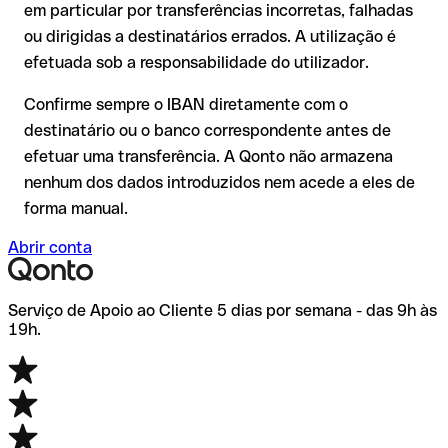
em particular por transferências incorretas, falhadas
Ltd.,The ou através de uma transferência de teste.
Recomendação
: verifique cada IBAN antes de efetuar uma
ou dirigidas a destinatários errados. A utilização é
transferência com o nosso IBAN Checker gratuito e, em caso
efetuada sob a responsabilidade do utilizador.
de dúvida, confirme-o diretamente com o destinatário. Esta
precaução é especialmente importante com montantes
Confirme sempre o IBAN diretamente com o
elevados ou em novas relações comerciais.
destinatário ou o banco correspondente antes de
efetuar uma transferência. A Qonto não armazena
nenhum dos dados introduzidos nem acede a eles de
forma manual.
Abrir conta
Serviço de Apoio ao Cliente 5 dias por semana - das 9h às
19h.