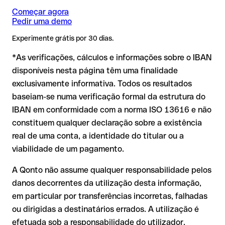
GBP) podem aplicar-se comissões de câmbio adicionais.
❌ Que a conta esteja ativa e possa receber pagamentos
Começar agora
Consulte previamente as condições em vigor com o Banca
Pedir uma demo
❌ Que o titular indicado seja o correto
Fideuram S.P.A..
IBAN formalmente válido mas incorreto:
aqui a situação é
Experimente grátis por 30 dias.
Por que é relevante:
mais delicada. Se o IBAN contiver um erro tipográfico que
*As verificações, cálculos e informações sobre o IBAN
gere outra combinação formalmente válida, a transferência
é executada para uma conta alheia. Neste caso:
disponíveis nesta página têm uma finalidade
Um IBAN pode passar todos os controlos matemáticos e não
exclusivamente informativa. Todos os resultados
O banco destinatário é obrigado a colaborar na
corresponder a nenhuma conta real. Por exemplo, se foram
baseiam-se numa verificação formal da estrutura do
recuperação dos fundos;
transpostos dígitos e a combinação resultante é formalmente
IBAN em conformidade com a norma ISO 13616 e não
válida.
A sua instituição pode iniciar um processo de reclamação a
constituem qualquer declaração sobre a existência
seu pedido;
real de uma conta, a identidade do titular ou a
A devolução não está garantida, especialmente se o
Recomendação
: peça ao destinatário que confirme o IBAN
viabilidade de um pagamento.
destinatário já tiver utilizado o dinheiro
por escrito, especialmente em novas relações comerciais ou
Em transferências internacionais fora do espaço SEPA, a
com montantes elevados. A existência de uma conta só pode
A Qonto não assume qualquer responsabilidade pelos
recuperação é consideravelmente mais complexa e implica
ser verificada pelo próprio Banca Fideuram S.P.A. ou através
danos decorrentes da utilização desta informação,
comissões adicionais.
de uma transferência de teste.
em particular por transferências incorretas, falhadas
Recomendação
: verifique cada IBAN antes de efetuar uma
ou dirigidas a destinatários errados. A utilização é
transferência com o nosso IBAN Checker gratuito e, em caso
efetuada sob a responsabilidade do utilizador.