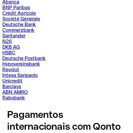
Abanca
BNP Paribas
Crédit Agricole
Société Générale
Deutsche Bank
Commerzbank
Santander
N26
DKB AG
HSBC
Deutsche Postbank
Hypovereinsbank
Revolut
Intesa Sanpaolo
Unicredit
Barclays
ABN AMRO
Rabobank
Pagamentos
internacionais com Qonto