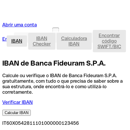
Abrir uma conta
Encontrar
IBAN
IBAN
Calculadora
Entrar
Abrir uma conta
IBAN
código
Checker
IBAN
SWIFT/BIC
IBAN de Banca Fideuram S.P.A.
Calcule ou verifique o IBAN de Banca Fideuram S.P.A.
gratuitamente, com tudo o que precisa de saber sobre a
sua estrutura, onde encontrá-lo e como utilizá-lo
corretamente.
Verificar IBAN
Calcular IBAN
IT60X0542811101000000123456