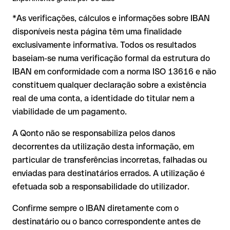
mais delicada. Se o IBAN contiver um erro que por acaso
*As verificações, cálculos e informações sobre IBAN
forma outra combinação formalmente válida, a
transferência é executada para uma conta alheia. Nesse
disponíveis nesta página têm uma finalidade
caso:
exclusivamente informativa. Todos os resultados
O banco destinatário é obrigado a colaborar na
baseiam-se numa verificação formal da estrutura do
recuperação dos fundos
IBAN em conformidade com a norma ISO 13616 e não
A sua instituição pode iniciar um processo de reclamação a
constituem qualquer declaração sobre a existência
seu pedido
real de uma conta, a identidade do titular nem a
A devolução não está garantida, especialmente se o
viabilidade de um pagamento.
destinatário já tiver levantado o dinheiro
A Qonto não se responsabiliza pelos danos
Em transferências internacionais fora da área SEPA, a
decorrentes da utilização desta informação, em
recuperação é consideravelmente mais complexa e implica
comissões adicionais
particular de transferências incorretas, falhadas ou
enviadas para destinatários errados. A utilização é
Recomendação
: verifique sempre o IBAN antes de uma
efetuada sob a responsabilidade do utilizador.
transferência com o nosso IBAN Checker gratuito e, em caso
de dúvida, confirme-o diretamente com o destinatário. Esta
Confirme sempre o IBAN diretamente com o
precaução é especialmente importante com montantes
destinatário ou o banco correspondente antes de
elevados ou em novas relações comerciais.