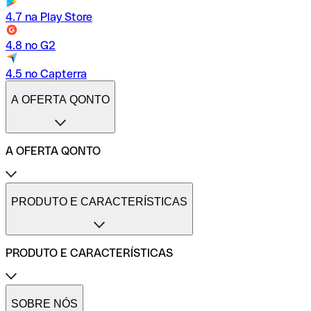
4.7 na Play Store
4.8 no G2
4.5 no Capterra
A OFERTA QONTO
A OFERTA QONTO
Tarifas
Conta profissional online
PRODUTO E CARACTERÍSTICAS
Conta profissional freelance
Conta profissional para pequenas empresas
Conta profissional para médias empresas
PRODUTO E CARACTERÍSTICAS
Métodos de pagamento
Transferências internacionais
Transferências imediatas
Cartões de pagamento Qonto
Gestão de despesas profissionais
Cartão One
SOBRE NÓS
Comparadores de contas de empresas