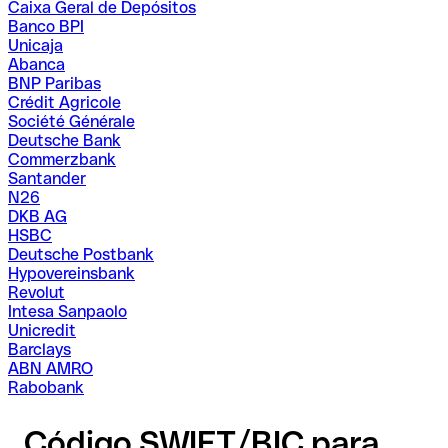
Caixa Geral de Depósitos
Banco BPI
Unicaja
Abanca
BNP Paribas
Crédit Agricole
Société Générale
Deutsche Bank
Commerzbank
Santander
N26
DKB AG
HSBC
Deutsche Postbank
Hypovereinsbank
Revolut
Intesa Sanpaolo
Unicredit
Barclays
ABN AMRO
Rabobank
Código SWIFT/BIC para