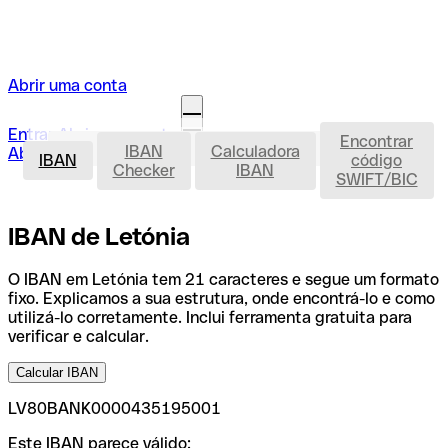
Abrir uma conta
Entrar
Abrir uma conta
Encontrar
IBAN
IBAN
Calculadora
Abrir a minha conta
IBAN
código
Checker
IBAN
SWIFT/BIC
IBAN de Letónia
O IBAN em Letónia tem 21 caracteres e segue um formato
fixo. Explicamos a sua estrutura, onde encontrá-lo e como
utilizá-lo corretamente. Inclui ferramenta gratuita para
verificar e calcular.
Calcular IBAN
LV80BANK0000435195001
Este IBAN parece válido: