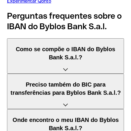
Experimentar Qonto
Perguntas frequentes sobre o
IBAN do Byblos Bank S.a.l.
Como se compõe o IBAN do Byblos
Bank S.a.l.?
O IBAN de Líbano tem exatamente 28 caracteres e é
Preciso também do BIC para
composto por três elementos:
transferências para Byblos Bank S.a.l.?
Código de país (posição 1–2): Líbano identifica Líbano
segundo a norma ISO 3166-1.
Depende do destino da transferência:
Onde encontro o meu IBAN do Byblos
Dígitos de controlo (posição 3–4): calculados pelo método
Bank S.a.l.?
módulo 97; permitem a validação automática.