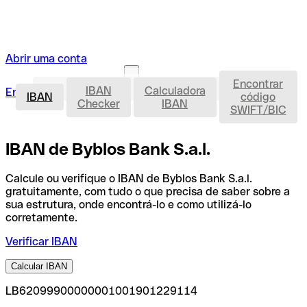
Abrir uma conta
Encontrar
IBAN
IBAN
Calculadora
Entrar
Abrir uma conta
IBAN
código
Checker
IBAN
SWIFT/BIC
IBAN de Byblos Bank S.a.l.
Calcule ou verifique o IBAN de Byblos Bank S.a.l.
gratuitamente, com tudo o que precisa de saber sobre a
sua estrutura, onde encontrá-lo e como utilizá-lo
corretamente.
Verificar IBAN
Calcular IBAN
LB62099900000001001901229114