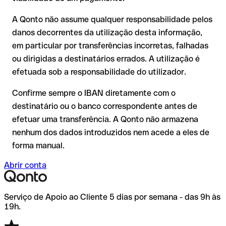
Recomendação
: peça ao destinatário que confirme o IBAN
Em transferências internacionais fora do espaço SEPA, a
A Qonto não assume qualquer responsabilidade pelos
por escrito, especialmente em novas relações comerciais ou
recuperação é consideravelmente mais complexa e implica
com montantes elevados. A existência de uma conta só pode
danos decorrentes da utilização desta informação,
comissões adicionais.
ser verificada pelo próprio Byblos Bank S.a.l. ou através de
em particular por transferências incorretas, falhadas
uma transferência de teste.
Recomendação
: verifique cada IBAN antes de efetuar uma
ou dirigidas a destinatários errados. A utilização é
transferência com o nosso IBAN Checker gratuito e, em caso
efetuada sob a responsabilidade do utilizador.
de dúvida, confirme-o diretamente com o destinatário. Esta
precaução é especialmente importante com montantes
Confirme sempre o IBAN diretamente com o
elevados ou em novas relações comerciais.
destinatário ou o banco correspondente antes de
efetuar uma transferência. A Qonto não armazena
nenhum dos dados introduzidos nem acede a eles de
forma manual.
Abrir conta
Serviço de Apoio ao Cliente 5 dias por semana - das 9h às
19h.