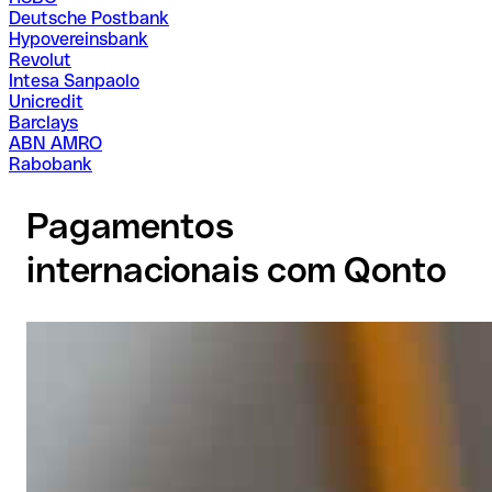
Deutsche Postbank
Hypovereinsbank
Revolut
Intesa Sanpaolo
Unicredit
Barclays
ABN AMRO
Rabobank
Pagamentos
internacionais com Qonto