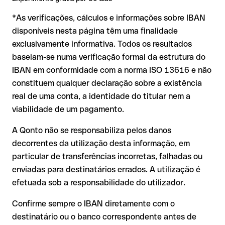
mais delicada. Se o IBAN contiver um erro que por acaso
*As verificações, cálculos e informações sobre IBAN
forma outra combinação formalmente válida, a
transferência é executada para uma conta alheia. Nesse
disponíveis nesta página têm uma finalidade
caso:
exclusivamente informativa. Todos os resultados
O banco destinatário é obrigado a colaborar na
baseiam-se numa verificação formal da estrutura do
recuperação dos fundos
IBAN em conformidade com a norma ISO 13616 e não
A sua instituição pode iniciar um processo de reclamação a
constituem qualquer declaração sobre a existência
seu pedido
real de uma conta, a identidade do titular nem a
A devolução não está garantida, especialmente se o
viabilidade de um pagamento.
destinatário já tiver levantado o dinheiro
A Qonto não se responsabiliza pelos danos
Em transferências internacionais fora da área SEPA, a
decorrentes da utilização desta informação, em
recuperação é consideravelmente mais complexa e implica
comissões adicionais
particular de transferências incorretas, falhadas ou
enviadas para destinatários errados. A utilização é
Recomendação
: verifique sempre o IBAN antes de uma
efetuada sob a responsabilidade do utilizador.
transferência com o nosso IBAN Checker gratuito e, em caso
de dúvida, confirme-o diretamente com o destinatário. Esta
Confirme sempre o IBAN diretamente com o
precaução é especialmente importante com montantes
destinatário ou o banco correspondente antes de
elevados ou em novas relações comerciais.