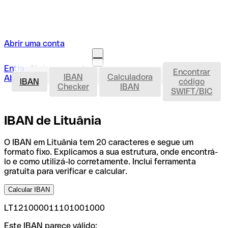
Abrir uma conta
Entrar
Abrir uma conta
Encontrar
IBAN
IBAN
Calculadora
Abrir a minha conta
IBAN
código
Checker
IBAN
SWIFT/BIC
IBAN de Lituânia
O IBAN em Lituânia tem 20 caracteres e segue um
formato fixo. Explicamos a sua estrutura, onde encontrá-
lo e como utilizá-lo corretamente. Inclui ferramenta
gratuita para verificar e calcular.
Calcular IBAN
LT121000011101001000
Este IBAN parece válido: