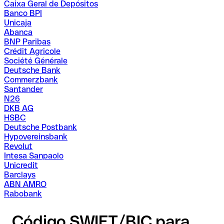
Caixa Geral de Depósitos
Banco BPI
Unicaja
Abanca
BNP Paribas
Crédit Agricole
Société Générale
Deutsche Bank
Commerzbank
Santander
N26
DKB AG
HSBC
Deutsche Postbank
Hypovereinsbank
Revolut
Intesa Sanpaolo
Unicredit
Barclays
ABN AMRO
Rabobank
Código SWIFT/BIC para