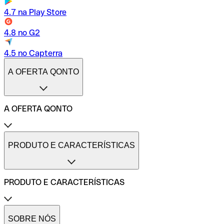
4.7 na Play Store
4.8 no G2
4.5 no Capterra
A OFERTA QONTO
A OFERTA QONTO
Tarifas
Conta profissional online
PRODUTO E CARACTERÍSTICAS
Conta profissional freelance
Conta profissional para pequenas empresas
Conta profissional para médias empresas
PRODUTO E CARACTERÍSTICAS
Métodos de pagamento
Transferências internacionais
Transferências imediatas
Cartões de pagamento Qonto
Gestão de despesas profissionais
Cartão One
SOBRE NÓS
Comparadores de contas de empresas