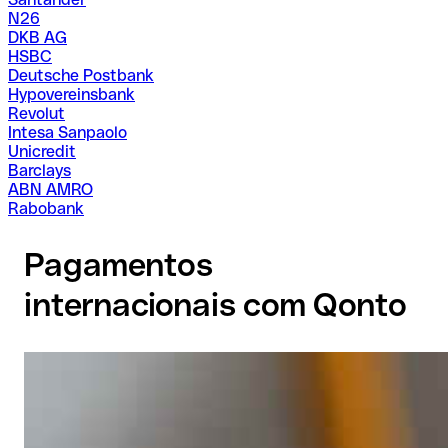
N26
DKB AG
HSBC
Deutsche Postbank
Hypovereinsbank
Revolut
Intesa Sanpaolo
Unicredit
Barclays
ABN AMRO
Rabobank
Pagamentos
internacionais com Qonto