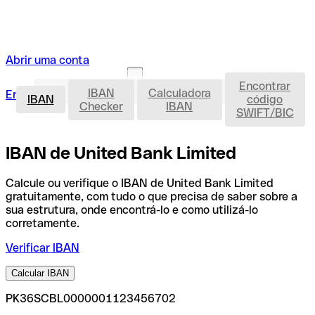
Abrir uma conta
Encontrar
IBAN
IBAN
Calculadora
Entrar
Abrir uma conta
IBAN
código
Checker
IBAN
SWIFT/BIC
IBAN de United Bank Limited
Calcule ou verifique o IBAN de United Bank Limited
gratuitamente, com tudo o que precisa de saber sobre a
sua estrutura, onde encontrá-lo e como utilizá-lo
corretamente.
Verificar IBAN
Calcular IBAN
PK36SCBL0000001123456702