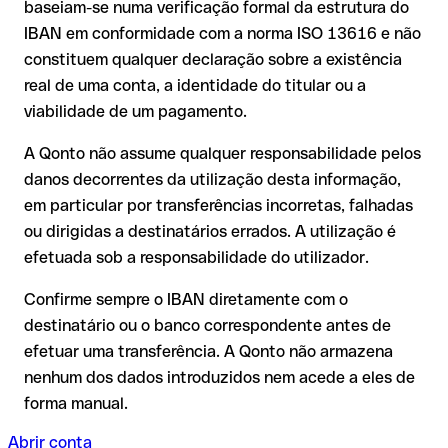
baseiam-se numa verificação formal da estrutura do
recuperação dos fundos;
corresponder a nenhuma conta real. Por exemplo, se foram
IBAN em conformidade com a norma ISO 13616 e não
A sua instituição pode iniciar um processo de reclamação a
transpostos dígitos e a combinação resultante é formalmente
constituem qualquer declaração sobre a existência
seu pedido;
válida.
real de uma conta, a identidade do titular ou a
A devolução não está garantida, especialmente se o
viabilidade de um pagamento.
destinatário já tiver utilizado o dinheiro
Recomendação
: peça ao destinatário que confirme o IBAN
Em transferências internacionais fora do espaço SEPA, a
A Qonto não assume qualquer responsabilidade pelos
por escrito, especialmente em novas relações comerciais ou
recuperação é consideravelmente mais complexa e implica
com montantes elevados. A existência de uma conta só pode
danos decorrentes da utilização desta informação,
comissões adicionais.
ser verificada pelo próprio United Bank Limited ou através de
em particular por transferências incorretas, falhadas
uma transferência de teste.
Recomendação
: verifique cada IBAN antes de efetuar uma
ou dirigidas a destinatários errados. A utilização é
transferência com o nosso IBAN Checker gratuito e, em caso
efetuada sob a responsabilidade do utilizador.
de dúvida, confirme-o diretamente com o destinatário. Esta
precaução é especialmente importante com montantes
Confirme sempre o IBAN diretamente com o
elevados ou em novas relações comerciais.
destinatário ou o banco correspondente antes de
efetuar uma transferência. A Qonto não armazena
nenhum dos dados introduzidos nem acede a eles de
forma manual.
Abrir conta