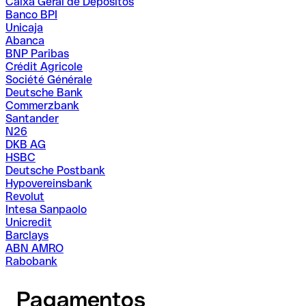
Caixa Geral de Depósitos
Banco BPI
Unicaja
Abanca
BNP Paribas
Crédit Agricole
Société Générale
Deutsche Bank
Commerzbank
Santander
N26
DKB AG
HSBC
Deutsche Postbank
Hypovereinsbank
Revolut
Intesa Sanpaolo
Unicredit
Barclays
ABN AMRO
Rabobank
Pagamentos