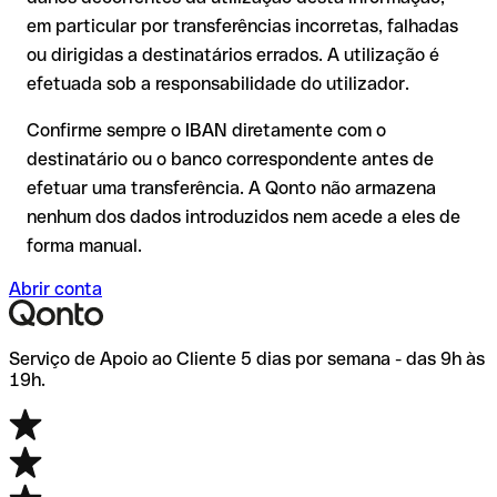
comissões adicionais.
ser verificada pelo próprio IDEA BANK SPOLKA AKCYJNA ou
em particular por transferências incorretas, falhadas
através de uma transferência de teste.
Recomendação
: verifique cada IBAN antes de efetuar uma
ou dirigidas a destinatários errados. A utilização é
transferência com o nosso IBAN Checker gratuito e, em caso
efetuada sob a responsabilidade do utilizador.
de dúvida, confirme-o diretamente com o destinatário. Esta
precaução é especialmente importante com montantes
Confirme sempre o IBAN diretamente com o
elevados ou em novas relações comerciais.
destinatário ou o banco correspondente antes de
efetuar uma transferência. A Qonto não armazena
nenhum dos dados introduzidos nem acede a eles de
forma manual.
Abrir conta
Serviço de Apoio ao Cliente 5 dias por semana - das 9h às
19h.