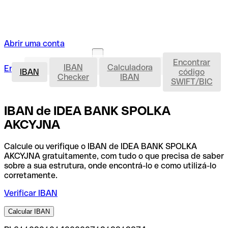
Abrir uma conta
Encontrar
IBAN
IBAN
Calculadora
Entrar
Abrir uma conta
IBAN
código
Checker
IBAN
SWIFT/BIC
IBAN de IDEA BANK SPOLKA
AKCYJNA
Calcule ou verifique o IBAN de IDEA BANK SPOLKA
AKCYJNA gratuitamente, com tudo o que precisa de saber
sobre a sua estrutura, onde encontrá-lo e como utilizá-lo
corretamente.
Verificar IBAN
Calcular IBAN