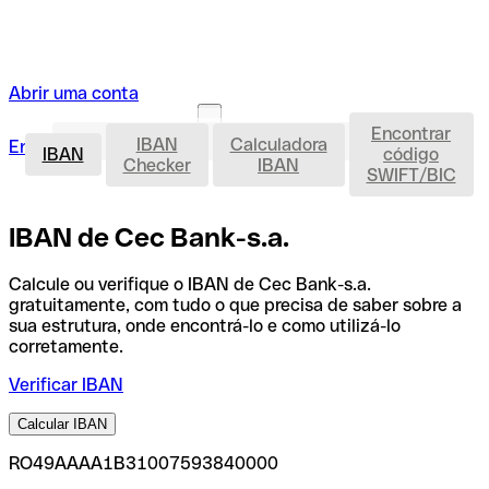
Abrir uma conta
Encontrar
IBAN
IBAN
Calculadora
Entrar
Abrir uma conta
IBAN
código
Checker
IBAN
SWIFT/BIC
IBAN de Cec Bank-s.a.
Calcule ou verifique o IBAN de Cec Bank-s.a.
gratuitamente, com tudo o que precisa de saber sobre a
sua estrutura, onde encontrá-lo e como utilizá-lo
corretamente.
Verificar IBAN
Calcular IBAN
RO49AAAA1B31007593840000