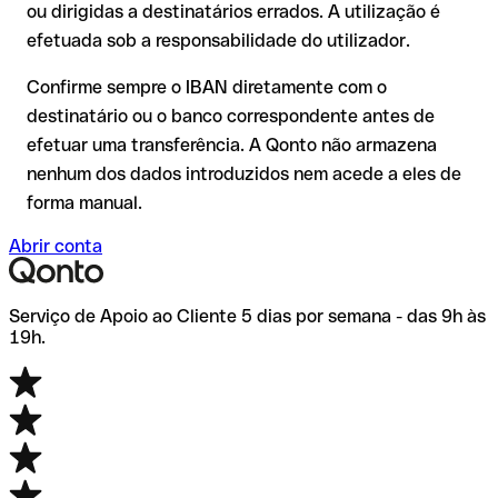
transferência de teste.
Recomendação
: verifique cada IBAN antes de efetuar uma
ou dirigidas a destinatários errados. A utilização é
transferência com o nosso IBAN Checker gratuito e, em caso
efetuada sob a responsabilidade do utilizador.
de dúvida, confirme-o diretamente com o destinatário. Esta
precaução é especialmente importante com montantes
Confirme sempre o IBAN diretamente com o
elevados ou em novas relações comerciais.
destinatário ou o banco correspondente antes de
efetuar uma transferência. A Qonto não armazena
nenhum dos dados introduzidos nem acede a eles de
forma manual.
Abrir conta
Serviço de Apoio ao Cliente 5 dias por semana - das 9h às
19h.