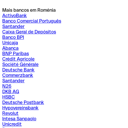
Mais bancos em Roménia
ActivoBank
Banco Comercial Português
Santander
Caixa Geral de Depósitos
Banco BPI
Unicaja
Abanca
BNP Paribas
Crédit Agricole
Société Générale
Deutsche Bank
Commerzbank
Santander
N26
DKB AG
HSBC
Deutsche Postbank
Hypovereinsbank
Revolut
Intesa Sanpaolo
Unicredit