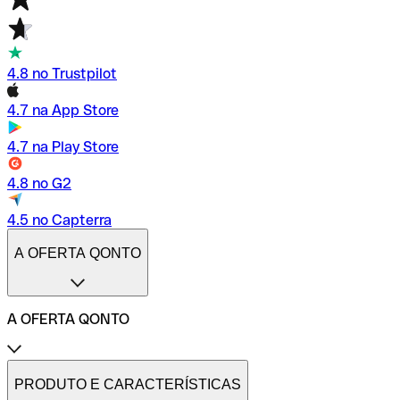
4.8 no Trustpilot
4.7 na App Store
4.7 na Play Store
4.8 no G2
4.5 no Capterra
A OFERTA QONTO
A OFERTA QONTO
Tarifas
Conta profissional online
PRODUTO E CARACTERÍSTICAS