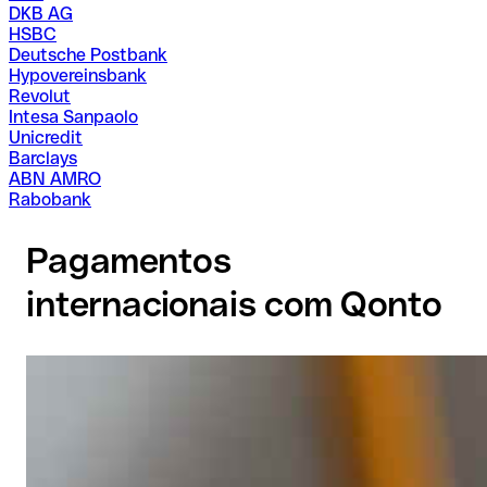
DKB AG
HSBC
Deutsche Postbank
Hypovereinsbank
Revolut
Intesa Sanpaolo
Unicredit
Barclays
ABN AMRO
Rabobank
Pagamentos
internacionais com Qonto