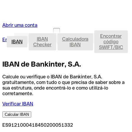
Abrir uma conta
Encontrar
IBAN
IBAN
Calculadora
Entrar
Abrir uma conta
IBAN
código
Checker
IBAN
SWIFT/BIC
IBAN de Bankinter, S.A.
Calcule ou verifique o IBAN de Bankinter, S.A.
gratuitamente, com tudo o que precisa de saber sobre a
sua estrutura, onde encontrá-lo e como utilizá-lo
corretamente.
Verificar IBAN
Calcular IBAN
ES9121000418450200051332