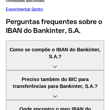
comissões adicionais.
Experimentar Qonto
Perguntas frequentes sobre o
IBAN do Bankinter, S.A.
Como se compõe o IBAN do Bankinter,
S.A.?
O IBAN de Espanha tem exatamente 24 caracteres e é
Preciso também do BIC para
composto por três elementos:
transferências para Bankinter, S.A.?
Código de país (posição 1–2): Espanha identifica Espanha
segundo a norma ISO 3166-1.
Depende do destino da transferência:
Onde encontro o meu IBAN do