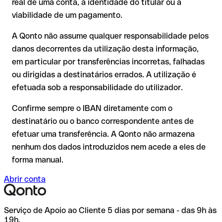
real de uma conta, a identidade do titular ou a
A devolução não está garantida, especialmente se o
viabilidade de um pagamento.
destinatário já tiver utilizado o dinheiro
Recomendação
: peça ao destinatário que confirme o IBAN
Em transferências internacionais fora do espaço SEPA, a
A Qonto não assume qualquer responsabilidade pelos
por escrito, especialmente em novas relações comerciais ou
recuperação é consideravelmente mais complexa e implica
com montantes elevados. A existência de uma conta só pode
danos decorrentes da utilização desta informação,
comissões adicionais.
ser verificada pelo próprio Bankinter, S.A. ou através de uma
em particular por transferências incorretas, falhadas
transferência de teste.
Recomendação
: verifique cada IBAN antes de efetuar uma
ou dirigidas a destinatários errados. A utilização é
transferência com o nosso IBAN Checker gratuito e, em caso
efetuada sob a responsabilidade do utilizador.
de dúvida, confirme-o diretamente com o destinatário. Esta
precaução é especialmente importante com montantes
Confirme sempre o IBAN diretamente com o
elevados ou em novas relações comerciais.
destinatário ou o banco correspondente antes de
efetuar uma transferência. A Qonto não armazena
nenhum dos dados introduzidos nem acede a eles de
forma manual.
Abrir conta
Serviço de Apoio ao Cliente 5 dias por semana - das 9h às
19h.