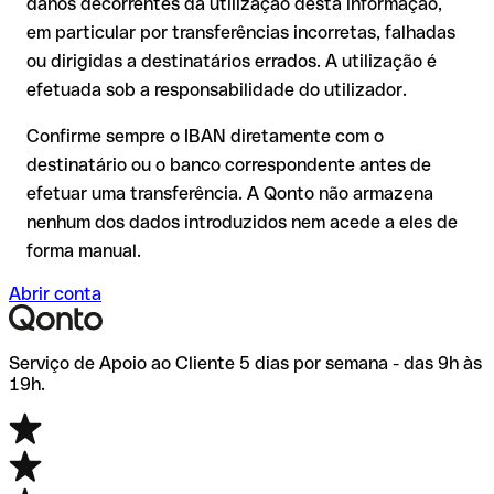
com montantes elevados. A existência de uma conta só pode
danos decorrentes da utilização desta informação,
comissões adicionais.
ser verificada pelo próprio Ajman Bank Pjsc ou através de uma
em particular por transferências incorretas, falhadas
transferência de teste.
Recomendação
: verifique cada IBAN antes de efetuar uma
ou dirigidas a destinatários errados. A utilização é
transferência com o nosso IBAN Checker gratuito e, em caso
efetuada sob a responsabilidade do utilizador.
de dúvida, confirme-o diretamente com o destinatário. Esta
precaução é especialmente importante com montantes
Confirme sempre o IBAN diretamente com o
elevados ou em novas relações comerciais.
destinatário ou o banco correspondente antes de
efetuar uma transferência. A Qonto não armazena
nenhum dos dados introduzidos nem acede a eles de
forma manual.
Abrir conta
Serviço de Apoio ao Cliente 5 dias por semana - das 9h às
19h.