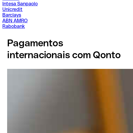
Intesa Sanpaolo
Unicredit
Barclays
ABN AMRO
Rabobank
Pagamentos
internacionais com Qonto