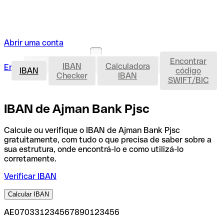
Abrir uma conta
Encontrar
IBAN
IBAN
Calculadora
Entrar
Abrir uma conta
IBAN
código
Checker
IBAN
SWIFT/BIC
IBAN de Ajman Bank Pjsc
Calcule ou verifique o IBAN de Ajman Bank Pjsc
gratuitamente, com tudo o que precisa de saber sobre a
sua estrutura, onde encontrá-lo e como utilizá-lo
corretamente.
Verificar IBAN
Calcular IBAN
AE070331234567890123456