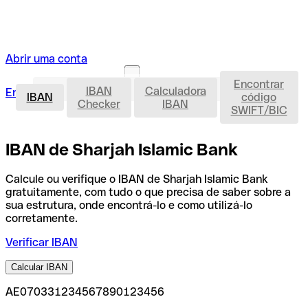
Abrir uma conta
Encontrar
IBAN
IBAN
Calculadora
Entrar
Abrir uma conta
IBAN
código
Checker
IBAN
SWIFT/BIC
IBAN de Sharjah Islamic Bank
Calcule ou verifique o IBAN de Sharjah Islamic Bank
gratuitamente, com tudo o que precisa de saber sobre a
sua estrutura, onde encontrá-lo e como utilizá-lo
corretamente.
Verificar IBAN
Calcular IBAN
AE070331234567890123456