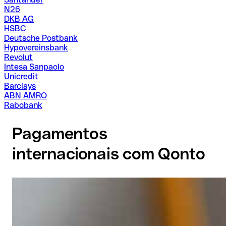
N26
DKB AG
HSBC
Deutsche Postbank
Hypovereinsbank
Revolut
Intesa Sanpaolo
Unicredit
Barclays
ABN AMRO
Rabobank
Pagamentos
internacionais com Qonto