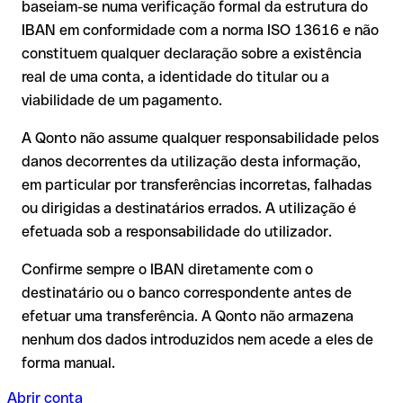
baseiam-se numa verificação formal da estrutura do
recuperação dos fundos;
corresponder a nenhuma conta real. Por exemplo, se foram
IBAN em conformidade com a norma ISO 13616 e não
A sua instituição pode iniciar um processo de reclamação a
transpostos dígitos e a combinação resultante é formalmente
constituem qualquer declaração sobre a existência
seu pedido;
válida.
real de uma conta, a identidade do titular ou a
A devolução não está garantida, especialmente se o
viabilidade de um pagamento.
destinatário já tiver utilizado o dinheiro
Recomendação
: peça ao destinatário que confirme o IBAN
Em transferências internacionais fora do espaço SEPA, a
A Qonto não assume qualquer responsabilidade pelos
por escrito, especialmente em novas relações comerciais ou
recuperação é consideravelmente mais complexa e implica
com montantes elevados. A existência de uma conta só pode
danos decorrentes da utilização desta informação,
comissões adicionais.
ser verificada pelo próprio Sharjah Islamic Bank ou através de
em particular por transferências incorretas, falhadas
uma transferência de teste.
Recomendação
: verifique cada IBAN antes de efetuar uma
ou dirigidas a destinatários errados. A utilização é
transferência com o nosso IBAN Checker gratuito e, em caso
efetuada sob a responsabilidade do utilizador.
de dúvida, confirme-o diretamente com o destinatário. Esta
precaução é especialmente importante com montantes
Confirme sempre o IBAN diretamente com o
elevados ou em novas relações comerciais.
destinatário ou o banco correspondente antes de
efetuar uma transferência. A Qonto não armazena
nenhum dos dados introduzidos nem acede a eles de
forma manual.
Abrir conta