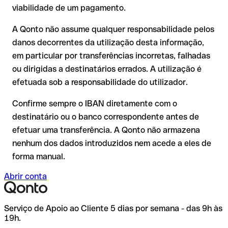
viabilidade de um pagamento.
destinatário já tiver utilizado o dinheiro
Recomendação
: peça ao destinatário que confirme o IBAN
Em transferências internacionais fora do espaço SEPA, a
A Qonto não assume qualquer responsabilidade pelos
por escrito, especialmente em novas relações comerciais ou
recuperação é consideravelmente mais complexa e implica
com montantes elevados. A existência de uma conta só pode
danos decorrentes da utilização desta informação,
comissões adicionais.
ser verificada pelo próprio United Arab Bank ou através de
em particular por transferências incorretas, falhadas
uma transferência de teste.
Recomendação
: verifique cada IBAN antes de efetuar uma
ou dirigidas a destinatários errados. A utilização é
transferência com o nosso IBAN Checker gratuito e, em caso
efetuada sob a responsabilidade do utilizador.
de dúvida, confirme-o diretamente com o destinatário. Esta
precaução é especialmente importante com montantes
Confirme sempre o IBAN diretamente com o
elevados ou em novas relações comerciais.
destinatário ou o banco correspondente antes de
efetuar uma transferência. A Qonto não armazena
nenhum dos dados introduzidos nem acede a eles de
forma manual.
Abrir conta
Serviço de Apoio ao Cliente 5 dias por semana - das 9h às
19h.