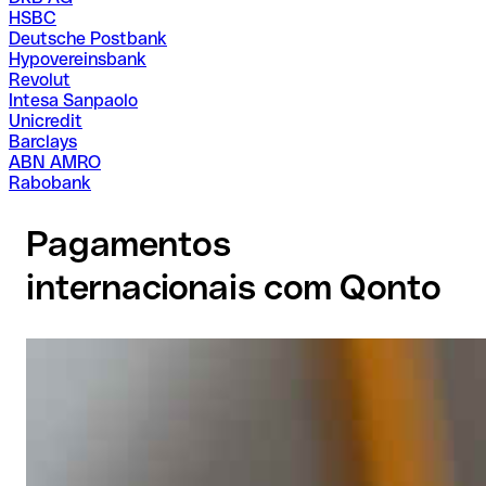
HSBC
Deutsche Postbank
Hypovereinsbank
Revolut
Intesa Sanpaolo
Unicredit
Barclays
ABN AMRO
Rabobank
Pagamentos
internacionais com Qonto