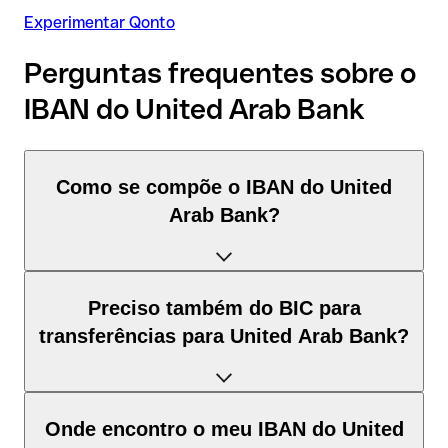
Experimentar Qonto
Perguntas frequentes sobre o
IBAN do United Arab Bank
Como se compõe o IBAN do United
Arab Bank?
O IBAN de Emirados Árabes Unidos tem exatamente 23
Preciso também do BIC para
caracteres e é composto por três elementos:
transferências para United Arab Bank?
Código de país (posição 1–2): Emirados Árabes Unidos
identifica Emirados Árabes Unidos segundo a norma ISO
Depende do destino da transferência:
Onde encontro o meu IBAN do United
3166-1.