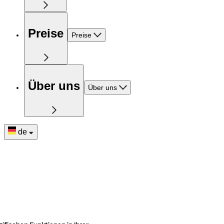
Preise
Preise
Über uns
Über uns
de