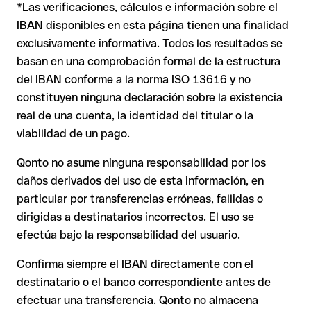
Turkish Participation Bank Inc. Bahrain Branch.
se ejecuta hacia una cuenta ajena. En ese caso:
*Las verificaciones, cálculos e información sobre el
controles matemáticos y no corresponder a ninguna cuenta
IBAN disponibles en esta página tienen una finalidad
real (por ejemplo, si se han transpuesto dígitos y la
combinación resultante es formalmente válida).
exclusivamente informativa. Todos los resultados se
El banco receptor está obligado a colaborar en la
recuperación de los fondos.
basan en una comprobación formal de la estructura
del IBAN conforme a la norma ISO 13616 y no
Tu entidad puede iniciar un proceso de reclamación a
Recomendación
: Pide al destinatario que te confirme el IBAN
petición tuya.
constituyen ninguna declaración sobre la existencia
por escrito, especialmente en nuevas relaciones comerciales
real de una cuenta, la identidad del titular o la
La devolución no está asegurada, especialmente si el
o con importes elevados. La existencia de una cuenta solo
destinatario ya ha retirado el dinero.
viabilidad de un pago.
puede verificarla el propio Kuwait Turkish Participation Bank
Inc. Bahrain Branch o mediante una transferencia de prueba.
Qonto no asume ninguna responsabilidad por los
En transferencias internacionales fuera del espacio SEPA, la
daños derivados del uso de esta información, en
recuperación es considerablemente más compleja y
conlleva
particular por transferencias erróneas, fallidas o
comisiones
.
dirigidas a destinatarios incorrectos. El uso se
efectúa bajo la responsabilidad del usuario.
Recomendación
: Verifica cada IBAN antes de una
transferencia con nuestro IBAN Checker gratuito y, en caso
Confirma siempre el IBAN directamente con el
de duda, confírmalo directamente con el destinatario. Esta
destinatario o el banco correspondiente antes de
precaución es especialmente importante con importes
efectuar una transferencia. Qonto no almacena
elevados o nuevas relaciones comerciales.