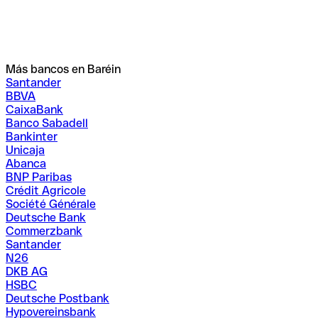
Más bancos en Baréin
Santander
BBVA
CaixaBank
Banco Sabadell
Bankinter
Unicaja
Abanca
BNP Paribas
Crédit Agricole
Société Générale
Deutsche Bank
Commerzbank
Santander
N26
DKB AG
HSBC
Deutsche Postbank
Hypovereinsbank