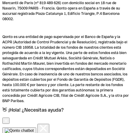
Mercantil de París (n° 819 489 626) con domicilio social en 18 rue de
Navarin, 75009 PARÍS - Francia. Qonto opera en España a través de su
sucursal registrada Plaza Catalunya 1, Edificio Triangle, P.4 Barcelona
08002.
Qonto es una entidad de pago supervisada por el Banco de España y la
ACPR (Autoridad de Control Prudencial y de Resolución), registrada bajo el
número CIB 16958. La totalidad de los fondos de nuestros clientes está
protegida de acuerdo a la ley vigente. Una parte de estos fondos está bien
salvaguardada en Crédit Mutuel Arkéa, Société Générale, Natixis o
Rothschild Martin Maurel, bien invertida en fondos del mercado monetario
calificados, cuyos títulos correspondientes están depositados en Société
Générale. En caso de insolvencia de uno de nuestros bancos asociados, los
depósitos están cubiertos por el Fondo de Garantía de Depósitos (FGDR),
hasta 100.000 € por banco y por cliente. La parte restante de los fondos
está totalmente cubierta por dos garantías autónomas: la primera
concedida por Crédit Agricole CIB, filial de Crédit Agricole S.A., y la otra por
BNP Paribas.
👋 ¡Hola! ¿Necesitas ayuda?