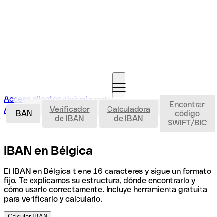
Acceso clientes
Abrir mi cuenta
Encontrar
IBAN
Verificador
Calculadora
Abrir mi cuenta
IBAN
código
de IBAN
de IBAN
SWIFT/BIC
IBAN en Bélgica
El IBAN en Bélgica tiene 16 caracteres y sigue un formato
fijo. Te explicamos su estructura, dónde encontrarlo y
cómo usarlo correctamente. Incluye herramienta gratuita
para verificarlo y calcularlo.
Calcular IBAN