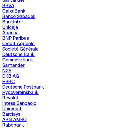
Santander
BBVA
CaixaBank
Banco Sabadell
Bankinter
Unicaja
Abanca
BNP Paribas
Crédit Agricole
Société Générale
Deutsche Bank
Commerzbank
Santander
N26
DKB AG
HSBC
Deutsche Postbank
Hypovereinsbank
Revolut
Intesa Sanpaolo
Unicredit
Barclays
ABN AMRO
Rabobank