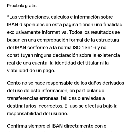
2. IBAN formalmente válido pero incorrecto
: aquí la
directamente con el destinatario, especialmente en nuevas
Pruébalo gratis.
situación es más delicada. Si el IBAN contiene un error que
relaciones comerciales o con importes elevados.
*Las verificaciones, cálculos e información sobre
casualmente forma otra combinación formalmente válida, la
Nota
: en transferencias en divisas extranjeras (por ejemplo,
transferencia se ejecuta hacia una cuenta ajena. En ese caso:
USD o GBP) pueden aplicarse comisiones de cambio
IBAN disponibles en esta página tienen una finalidad
adicionales. Consulta previamente las condiciones vigentes
exclusivamente informativa. Todos los resultados se
con Issue with interpolation.
basan en una comprobación formal de la estructura
El banco receptor está obligado a colaborar en la
del IBAN conforme a la norma ISO 13616 y no
recuperación de los fondos.
constituyen ninguna declaración sobre la existencia
Tu entidad puede iniciar un proceso de reclamación a
real de una cuenta, la identidad del titular ni la
petición tuya.
viabilidad de un pago.
La devolución no está garantizada, especialmente si el
destinatario ya ha retirado el dinero.
Qonto no se hace responsable de los daños derivados
del uso de esta información, en particular de
En transferencias internacionales fuera del área SEPA,
la recuperación es considerablemente más compleja y
transferencias erróneas, fallidas o enviadas a
conlleva comisiones adicionales.
destinatarios incorrectos. El uso se efectúa bajo la
responsabilidad del usuario.
Recomendación
: Verifica siempre el IBAN antes de una
Confirma siempre el IBAN directamente con el
transferencia con nuestro
Verificador de IBAN
gratuito y, en