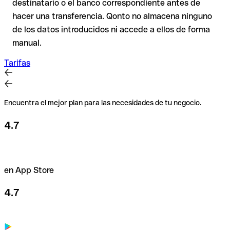
destinatario o el banco correspondiente antes de
caso de duda, confírmalo directamente con el destinatario.
hacer una transferencia. Qonto no almacena ninguno
Esta precaución es especialmente importante con importes
de los datos introducidos ni accede a ellos de forma
elevados o en nuevas relaciones comerciales.
manual.
Tarifas
Encuentra el mejor plan para las necesidades de tu negocio.
4.7
en App Store
4.7