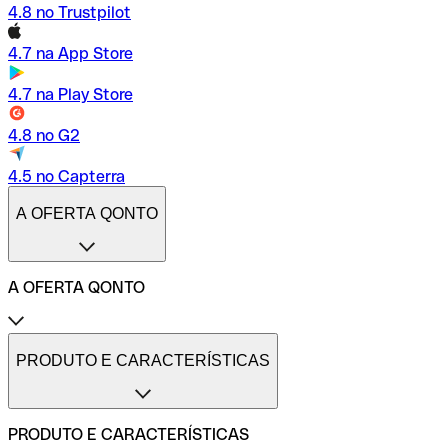
4.8 no Trustpilot
4.7 na App Store
4.7 na Play Store
4.8 no G2
4.5 no Capterra
A OFERTA QONTO
A OFERTA QONTO
Tarifas
Conta profissional online
PRODUTO E CARACTERÍSTICAS
Conta profissional freelance
Conta profissional para pequenas empresas
Conta profissional para médias empresas
PRODUTO E CARACTERÍSTICAS
Métodos de pagamento