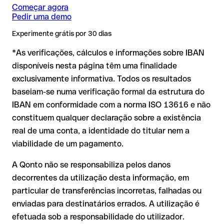
IBAN diretamente com o destinatário, especialmente em
Issue with interpolation.
Começar agora
novas relações comerciais ou com montantes elevados.
Pedir uma demo
IBAN formalmente válido mas incorreto:
aqui a situação é
Experimente grátis por 30 dias
mais delicada. Se o IBAN contiver um erro que por acaso
*As verificações, cálculos e informações sobre IBAN
forma outra combinação formalmente válida, a
transferência é executada para uma conta alheia. Nesse
disponíveis nesta página têm uma finalidade
caso:
exclusivamente informativa. Todos os resultados
O banco destinatário é obrigado a colaborar na
baseiam-se numa verificação formal da estrutura do
recuperação dos fundos
IBAN em conformidade com a norma ISO 13616 e não
A sua instituição pode iniciar um processo de reclamação a
constituem qualquer declaração sobre a existência
seu pedido
real de uma conta, a identidade do titular nem a
A devolução não está garantida, especialmente se o
viabilidade de um pagamento.
destinatário já tiver levantado o dinheiro
A Qonto não se responsabiliza pelos danos
Em transferências internacionais fora da área SEPA, a
decorrentes da utilização desta informação, em
recuperação é consideravelmente mais complexa e implica
comissões adicionais
particular de transferências incorretas, falhadas ou
enviadas para destinatários errados. A utilização é
Recomendação
: verifique sempre o IBAN antes de uma
efetuada sob a responsabilidade do utilizador.
transferência com o nosso IBAN Checker gratuito e, em caso