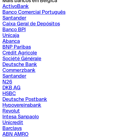
Mais bancos em Bélgica
ActivoBank
Banco Comercial Português
Santander
Caixa Geral de Depósitos
Banco BPI
Unicaja
Abanca
BNP Paribas
Crédit Agricole
Société Générale
Deutsche Bank
Commerzbank
Santander
N26
DKB AG
HSBC
Deutsche Postbank
Hypovereinsbank
Revolut
Intesa Sanpaolo
Unicredit
Barclays
ABN AMRO