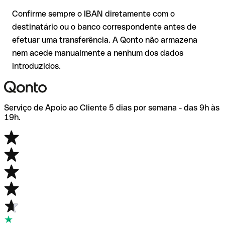
de dúvida, confirme-o diretamente com o destinatário. Esta
Confirme sempre o IBAN diretamente com o
precaução é especialmente importante com montantes
destinatário ou o banco correspondente antes de
elevados ou em novas relações comerciais.
efetuar uma transferência. A Qonto não armazena
nem acede manualmente a nenhum dos dados
introduzidos.
Serviço de Apoio ao Cliente 5 dias por semana - das 9h às
19h.