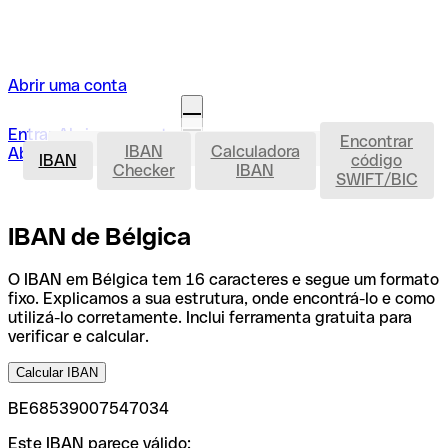
Abrir uma conta
Entrar
Abrir uma conta
Encontrar
IBAN
IBAN
Calculadora
Abrir a minha conta
IBAN
código
Checker
IBAN
SWIFT/BIC
IBAN de Bélgica
O IBAN em Bélgica tem 16 caracteres e segue um formato
fixo. Explicamos a sua estrutura, onde encontrá-lo e como
utilizá-lo corretamente. Inclui ferramenta gratuita para
verificar e calcular.
Calcular IBAN
BE68539007547034
Este IBAN parece válido: