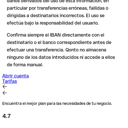
daños derivados del uso de esta información, en
recuperación es considerablemente más compleja y
conlleva
particular por transferencias erróneas, fallidas o
comisiones
.
dirigidas a destinatarios incorrectos. El uso se
efectúa bajo la responsabilidad del usuario.
Recomendación
: Verifica cada IBAN antes de una
transferencia con nuestro IBAN Checker gratuito y, en caso
Confirma siempre el IBAN directamente con el
de duda, confírmalo directamente con el destinatario. Esta
destinatario o el banco correspondiente antes de
precaución es especialmente importante con importes
efectuar una transferencia. Qonto no almacena
elevados o nuevas relaciones comerciales.
ninguno de los datos introducidos ni accede a ellos
de forma manual.
Abrir cuenta
Tarifas
Encuentra el mejor plan para las necesidades de tu negocio.
4.7