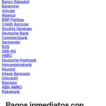
Banco Sabadell
Bankinter
Unicaja
Abanca
BNP Paribas
Crédit Agricole
Société Générale
Deutsche Bank
Commerzbank
Santander
N26
DKB AG
HSBC
Deutsche Postbank
Hypovereinsbank
Revolut
Intesa Sanpaolo
Unicredit
Barclays
ABN AMRO
Rabobank
Pagos inmediatos con