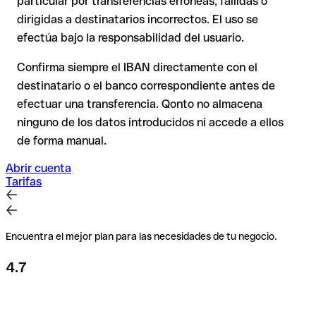
particular por transferencias erróneas, fallidas o
comisiones
.
dirigidas a destinatarios incorrectos. El uso se
efectúa bajo la responsabilidad del usuario.
Recomendación
: Verifica cada IBAN antes de una
transferencia con nuestro IBAN Checker gratuito y, en caso
Confirma siempre el IBAN directamente con el
de duda, confírmalo directamente con el destinatario. Esta
destinatario o el banco correspondiente antes de
precaución es especialmente importante con importes
efectuar una transferencia. Qonto no almacena
elevados o nuevas relaciones comerciales.
ninguno de los datos introducidos ni accede a ellos
de forma manual.
Abrir cuenta
Tarifas
Encuentra el mejor plan para las necesidades de tu negocio.
4.7