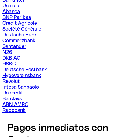
Unicaja
Abanca
BNP Paribas
Crédit Agricole
Société Générale
Deutsche Bank
Commerzbank
Santander
N26
DKB AG
HSBC
Deutsche Postbank
Hypovereinsbank
Revolut
Intesa Sanpaolo
Unicredit
Barclays
ABN AMRO
Rabobank
Pagos inmediatos con