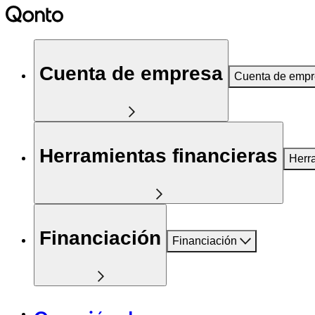
Cuenta de empresa
Cuenta de emp
Herramientas financieras
Herr
Financiación
Financiación