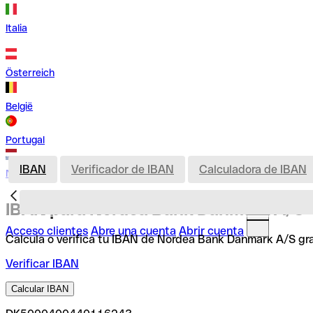
Italia
Österreich
België
Portugal
IBAN
Verificador de IBAN
Calculadora de IBAN
Nederland
IBAN para Nordea Bank Danmark A/S
Acceso clientes
Abre una cuenta
Abrir cuenta
Calcula o verifica tu IBAN de Nordea Bank Danmark A/S gra
Verificar IBAN
Calcular IBAN