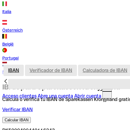
Italia
Österreich
België
Portugal
IBAN
Verificador de IBAN
Calculadora de IBAN
Nederland
IBAN para Sparekassen Kronjylland
Acceso clientes
Abre una cuenta
Abrir cuenta
Calcula o verifica tu IBAN de Sparekassen Kronjylland grat
Verificar IBAN
Calcular IBAN