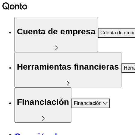
Cuenta de empresa
Cuenta de emp
Herramientas financieras
Herr
Financiación
Financiación