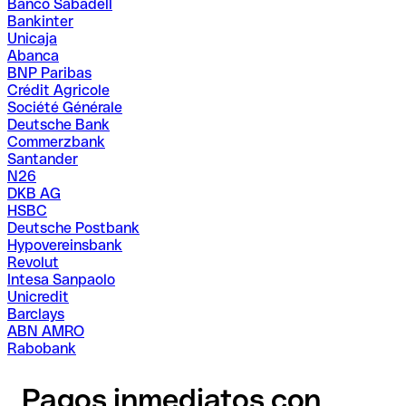
Banco Sabadell
Bankinter
Unicaja
Abanca
BNP Paribas
Crédit Agricole
Société Générale
Deutsche Bank
Commerzbank
Santander
N26
DKB AG
HSBC
Deutsche Postbank
Hypovereinsbank
Revolut
Intesa Sanpaolo
Unicredit
Barclays
ABN AMRO
Rabobank
Pagos inmediatos con