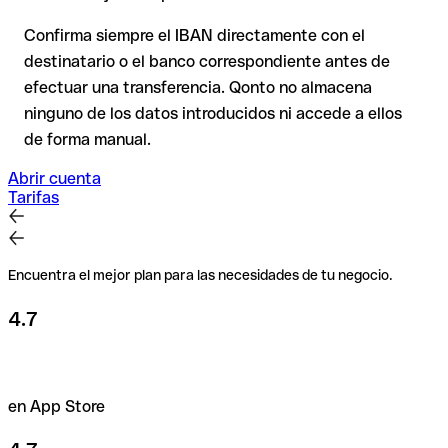
Recomendación
: Verifica cada IBAN antes de una
transferencia con nuestro IBAN Checker gratuito y, en caso
Confirma siempre el IBAN directamente con el
de duda, confírmalo directamente con el destinatario. Esta
destinatario o el banco correspondiente antes de
precaución es especialmente importante con importes
efectuar una transferencia. Qonto no almacena
elevados o nuevas relaciones comerciales.
ninguno de los datos introducidos ni accede a ellos
de forma manual.
Abrir cuenta
Tarifas
Encuentra el mejor plan para las necesidades de tu negocio.
4.7
en App Store