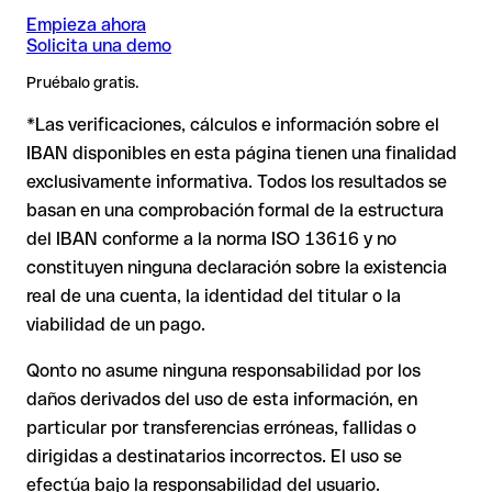
Egypt
imprescindible.
Empieza ahora
❌ Que la cuenta esté activa y pueda recibir pagos
Solicita una demo
IBAN formalmente válido pero incorrecto
: Aquí la situación
es más delicada. Si el IBAN contiene un error tipográfico que
❌ Que el titular indicado sea el correcto
Pruébalo gratis.
genera otra combinación formalmente válida, la transferencia
Nota
: En transferencias en divisas extranjeras (p. ej. USD,
se ejecuta hacia una cuenta ajena. En ese caso:
*Las verificaciones, cálculos e información sobre el
GBP) pueden aplicarse comisiones de cambio adicionales.
Por qué es relevante
: Un IBAN puede superar todos los
Consulta previamente las condiciones vigentes con National
IBAN disponibles en esta página tienen una finalidad
controles matemáticos y no corresponder a ninguna cuenta
Bank of Egypt.
exclusivamente informativa. Todos los resultados se
El banco receptor está obligado a colaborar en la
real (por ejemplo, si se han transpuesto dígitos y la
recuperación de los fondos.
combinación resultante es formalmente válida).
basan en una comprobación formal de la estructura
del IBAN conforme a la norma ISO 13616 y no
Tu entidad puede iniciar un proceso de reclamación a
petición tuya.
constituyen ninguna declaración sobre la existencia
Recomendación
: Pide al destinatario que te confirme el IBAN
real de una cuenta, la identidad del titular o la
La devolución no está asegurada, especialmente si el
por escrito, especialmente en nuevas relaciones comerciales
destinatario ya ha retirado el dinero.
viabilidad de un pago.
o con importes elevados. La existencia de una cuenta solo
puede verificarla el propio National Bank of Egypt o mediante
Qonto no asume ninguna responsabilidad por los
En transferencias internacionales fuera del espacio SEPA, la
una transferencia de prueba.
daños derivados del uso de esta información, en
recuperación es considerablemente más compleja y
conlleva
particular por transferencias erróneas, fallidas o
comisiones
.
dirigidas a destinatarios incorrectos. El uso se
efectúa bajo la responsabilidad del usuario.