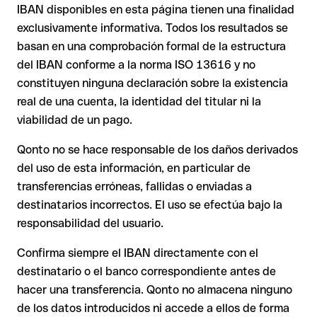
transferencia se ejecuta hacia una cuenta ajena. En ese caso:
USD o GBP) pueden aplicarse comisiones de cambio
IBAN disponibles en esta página tienen una finalidad
adicionales. Consulta previamente las condiciones vigentes
exclusivamente informativa. Todos los resultados se
con Issue with interpolation.
basan en una comprobación formal de la estructura
El banco receptor está obligado a colaborar en la
del IBAN conforme a la norma ISO 13616 y no
recuperación de los fondos.
constituyen ninguna declaración sobre la existencia
Tu entidad puede iniciar un proceso de reclamación a
real de una cuenta, la identidad del titular ni la
petición tuya.
viabilidad de un pago.
La devolución no está garantizada, especialmente si el
destinatario ya ha retirado el dinero.
Qonto no se hace responsable de los daños derivados
del uso de esta información, en particular de
En transferencias internacionales fuera del área SEPA,
la recuperación es considerablemente más compleja y
transferencias erróneas, fallidas o enviadas a
conlleva comisiones adicionales.
destinatarios incorrectos. El uso se efectúa bajo la
responsabilidad del usuario.
Recomendación
: Verifica siempre el IBAN antes de una
Confirma siempre el IBAN directamente con el
transferencia con nuestro
Verificador de IBAN
gratuito y, en
destinatario o el banco correspondiente antes de
caso de duda, confírmalo directamente con el destinatario.
hacer una transferencia. Qonto no almacena ninguno
Esta precaución es especialmente importante con importes
de los datos introducidos ni accede a ellos de forma
elevados o en nuevas relaciones comerciales.