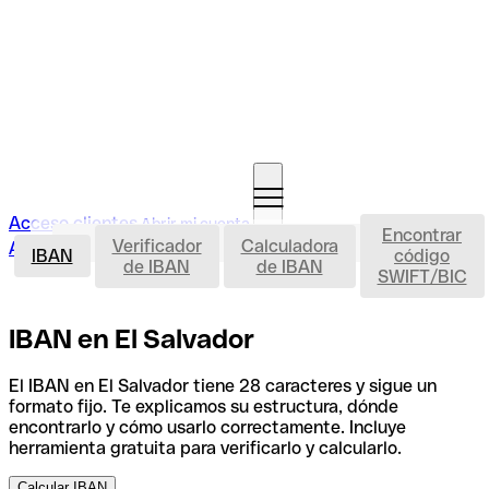
Acceso clientes
Abrir mi cuenta
Encontrar
IBAN
Verificador
Calculadora
Abrir mi cuenta
IBAN
código
de IBAN
de IBAN
SWIFT/BIC
IBAN en El Salvador
El IBAN en El Salvador tiene 28 caracteres y sigue un
formato fijo. Te explicamos su estructura, dónde
encontrarlo y cómo usarlo correctamente. Incluye
herramienta gratuita para verificarlo y calcularlo.
Calcular IBAN