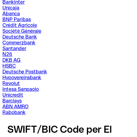
Bankinter
Unicaja
Abanca
BNP Paribas
Crédit Agricole
Société Générale
Deutsche Bank
Commerzbank
Santander
N26
DKB AG
HSBC
Deutsche Postbank
Hypovereinsbank
Revolut
Intesa Sanpaolo
Unicredit
Barclays
ABN AMRO
Rabobank
SWIFT/BIC Code per El