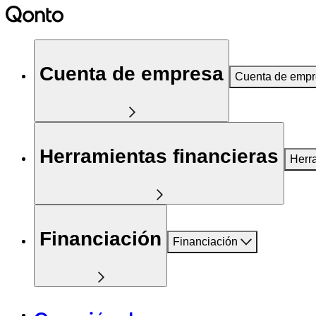
Cuenta de empresa
Cuenta de emp
Herramientas financieras
Herr
Financiación
Financiación