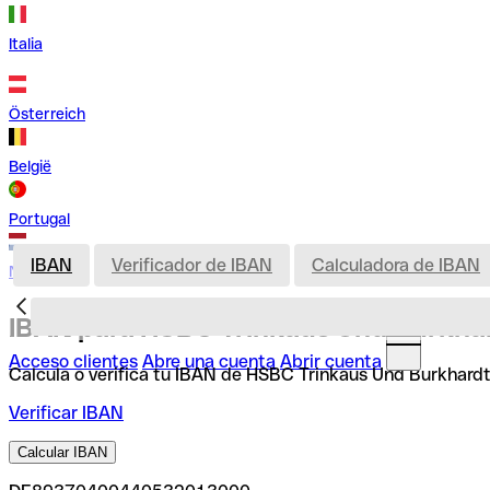
Italia
Österreich
België
Portugal
IBAN
Verificador de IBAN
Calculadora de IBAN
Nederland
IBAN para HSBC Trinkaus Und Burkha
Acceso clientes
Abre una cuenta
Abrir cuenta
Calcula o verifica tu IBAN de HSBC Trinkaus Und Burkhardt 
Verificar IBAN
Calcular IBAN