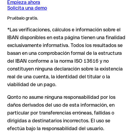
imprescindible.
Empieza ahora
❌ Que la cuenta esté activa y pueda recibir pagos
Solicita una demo
IBAN formalmente válido pero incorrecto
: Aquí la situación
es más delicada. Si el IBAN contiene un error tipográfico que
❌ Que el titular indicado sea el correcto
Pruébalo gratis.
genera otra combinación formalmente válida, la transferencia
Nota
: En transferencias en divisas extranjeras (p. ej. USD,
se ejecuta hacia una cuenta ajena. En ese caso:
*Las verificaciones, cálculos e información sobre el
GBP) pueden aplicarse comisiones de cambio adicionales.
Por qué es relevante
: Un IBAN puede superar todos los
Consulta previamente las condiciones vigentes con VTB Bank
IBAN disponibles en esta página tienen una finalidad
controles matemáticos y no corresponder a ninguna cuenta
(Deutschland) Ag.
exclusivamente informativa. Todos los resultados se
El banco receptor está obligado a colaborar en la
real (por ejemplo, si se han transpuesto dígitos y la
recuperación de los fondos.
combinación resultante es formalmente válida).
basan en una comprobación formal de la estructura
del IBAN conforme a la norma ISO 13616 y no
Tu entidad puede iniciar un proceso de reclamación a
petición tuya.
constituyen ninguna declaración sobre la existencia
Recomendación
: Pide al destinatario que te confirme el IBAN
real de una cuenta, la identidad del titular o la
La devolución no está asegurada, especialmente si el
por escrito, especialmente en nuevas relaciones comerciales
destinatario ya ha retirado el dinero.
viabilidad de un pago.
o con importes elevados. La existencia de una cuenta solo
puede verificarla el propio VTB Bank (Deutschland) Ag o
Qonto no asume ninguna responsabilidad por los
En transferencias internacionales fuera del espacio SEPA, la
mediante una transferencia de prueba.
daños derivados del uso de esta información, en
recuperación es considerablemente más compleja y
conlleva
particular por transferencias erróneas, fallidas o
comisiones
.
dirigidas a destinatarios incorrectos. El uso se
efectúa bajo la responsabilidad del usuario.
Recomendación
: Verifica cada IBAN antes de una