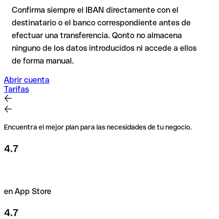
transferencia con nuestro IBAN Checker gratuito y, en caso
Confirma siempre el IBAN directamente con el
de duda, confírmalo directamente con el destinatario. Esta
destinatario o el banco correspondiente antes de
precaución es especialmente importante con importes
efectuar una transferencia. Qonto no almacena
elevados o nuevas relaciones comerciales.
ninguno de los datos introducidos ni accede a ellos
de forma manual.
Abrir cuenta
Tarifas
Encuentra el mejor plan para las necesidades de tu negocio.
4.7
en App Store
4.7