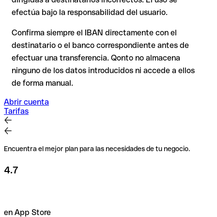
efectúa bajo la responsabilidad del usuario.
Recomendación
: Verifica cada IBAN antes de una
transferencia con nuestro IBAN Checker gratuito y, en caso
Confirma siempre el IBAN directamente con el
de duda, confírmalo directamente con el destinatario. Esta
destinatario o el banco correspondiente antes de
precaución es especialmente importante con importes
efectuar una transferencia. Qonto no almacena
elevados o nuevas relaciones comerciales.
ninguno de los datos introducidos ni accede a ellos
de forma manual.
Abrir cuenta
Tarifas
Encuentra el mejor plan para las necesidades de tu negocio.
4.7
en App Store