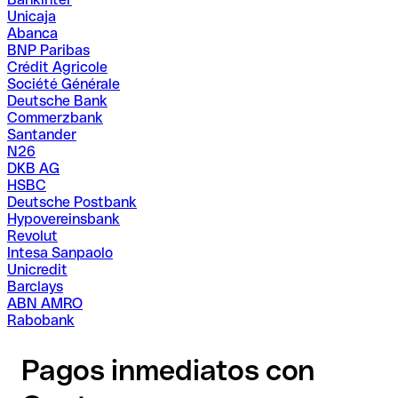
Unicaja
Abanca
BNP Paribas
Crédit Agricole
Société Générale
Deutsche Bank
Commerzbank
Santander
N26
DKB AG
HSBC
Deutsche Postbank
Hypovereinsbank
Revolut
Intesa Sanpaolo
Unicredit
Barclays
ABN AMRO
Rabobank
Pagos inmediatos con