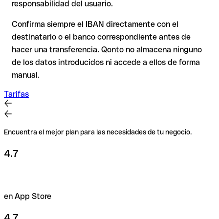
responsabilidad del usuario.
Recomendación
: Verifica siempre el IBAN antes de una
Confirma siempre el IBAN directamente con el
transferencia con nuestro
Verificador de IBAN
gratuito y, en
destinatario o el banco correspondiente antes de
caso de duda, confírmalo directamente con el destinatario.
hacer una transferencia. Qonto no almacena ninguno
Esta precaución es especialmente importante con importes
de los datos introducidos ni accede a ellos de forma
elevados o en nuevas relaciones comerciales.
manual.
Tarifas
Encuentra el mejor plan para las necesidades de tu negocio.
4.7
en App Store
4.7