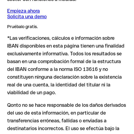
de tu cuenta, sin ningún perjuicio económico.
transferencias internacionales. Facilita al emisor el IBAN y
❌ No confirma la existencia de la cuenta.
el BIC; para pagos desde países fuera del área SEPA, el BIC
Empieza ahora
Solicita una demo
es imprescindible.
2. IBAN formalmente válido pero incorrecto
: aquí la
Consejo
: Antes de hacer una transferencia, confirma el IBAN
Pruébalo gratis.
situación es más delicada. Si el IBAN contiene un error que
directamente con el destinatario, especialmente en nuevas
*Las verificaciones, cálculos e información sobre
casualmente forma otra combinación formalmente válida, la
Nota
: en transferencias en divisas extranjeras (por ejemplo,
relaciones comerciales o con importes elevados.
transferencia se ejecuta hacia una cuenta ajena. En ese caso:
USD o GBP) pueden aplicarse comisiones de cambio
IBAN disponibles en esta página tienen una finalidad
adicionales. Consulta previamente las condiciones vigentes
exclusivamente informativa. Todos los resultados se
con Issue with interpolation.
basan en una comprobación formal de la estructura
El banco receptor está obligado a colaborar en la
del IBAN conforme a la norma ISO 13616 y no
recuperación de los fondos.
constituyen ninguna declaración sobre la existencia
Tu entidad puede iniciar un proceso de reclamación a
real de una cuenta, la identidad del titular ni la
petición tuya.
viabilidad de un pago.
La devolución no está garantizada, especialmente si el
destinatario ya ha retirado el dinero.
Qonto no se hace responsable de los daños derivados
del uso de esta información, en particular de
En transferencias internacionales fuera del área SEPA,
la recuperación es considerablemente más compleja y
transferencias erróneas, fallidas o enviadas a
conlleva comisiones adicionales.
destinatarios incorrectos. El uso se efectúa bajo la