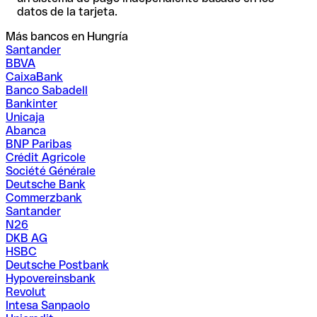
datos de la tarjeta.
Más bancos en Hungría
Santander
BBVA
CaixaBank
Banco Sabadell
Bankinter
Unicaja
Abanca
BNP Paribas
Crédit Agricole
Société Générale
Deutsche Bank
Commerzbank
Santander
N26
DKB AG
HSBC
Deutsche Postbank
Hypovereinsbank
Revolut
Intesa Sanpaolo