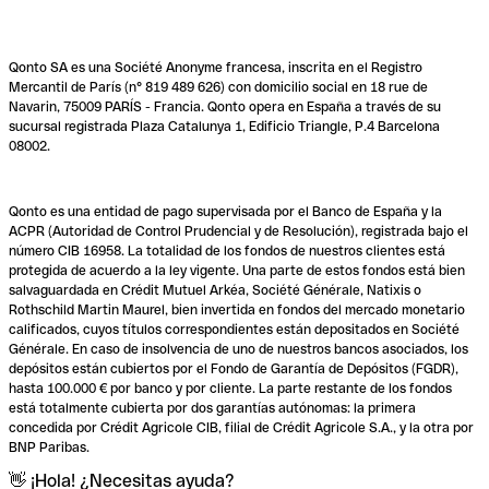
Qonto SA es una Société Anonyme francesa, inscrita en el Registro
Mercantil de París (n° 819 489 626) con domicilio social en 18 rue de
Navarin, 75009 PARÍS - Francia. Qonto opera en España a través de su
sucursal registrada Plaza Catalunya 1, Edificio Triangle, P.4 Barcelona
08002.
Qonto es una entidad de pago supervisada por el Banco de España y la
ACPR (Autoridad de Control Prudencial y de Resolución), registrada bajo el
número CIB 16958. La totalidad de los fondos de nuestros clientes está
protegida de acuerdo a la ley vigente. Una parte de estos fondos está bien
salvaguardada en Crédit Mutuel Arkéa, Société Générale, Natixis o
Rothschild Martin Maurel, bien invertida en fondos del mercado monetario
calificados, cuyos títulos correspondientes están depositados en Société
Générale. En caso de insolvencia de uno de nuestros bancos asociados, los
depósitos están cubiertos por el Fondo de Garantía de Depósitos (FGDR),
hasta 100.000 € por banco y por cliente. La parte restante de los fondos
está totalmente cubierta por dos garantías autónomas: la primera
concedida por Crédit Agricole CIB, filial de Crédit Agricole S.A., y la otra por
BNP Paribas.
👋 ¡Hola! ¿Necesitas ayuda?