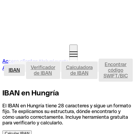
Acceso clientes
Abrir mi cuenta
Encontrar
IBAN
Verificador
Calculadora
Abrir mi cuenta
IBAN
código
de IBAN
de IBAN
SWIFT/BIC
IBAN en Hungría
El IBAN en Hungría tiene 28 caracteres y sigue un formato
fijo. Te explicamos su estructura, dónde encontrarlo y
cómo usarlo correctamente. Incluye herramienta gratuita
para verificarlo y calcularlo.
Calcular IBAN