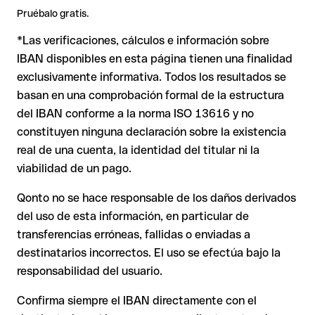
2. IBAN formalmente válido pero incorrecto
: aquí la
directamente con el destinatario, especialmente en nuevas
Pruébalo gratis.
situación es más delicada. Si el IBAN contiene un error que
relaciones comerciales o con importes elevados.
*Las verificaciones, cálculos e información sobre
casualmente forma otra combinación formalmente válida, la
Nota
: en transferencias en divisas extranjeras (por ejemplo,
transferencia se ejecuta hacia una cuenta ajena. En ese caso:
USD o GBP) pueden aplicarse comisiones de cambio
IBAN disponibles en esta página tienen una finalidad
adicionales. Consulta previamente las condiciones vigentes
exclusivamente informativa. Todos los resultados se
con Issue with interpolation.
basan en una comprobación formal de la estructura
El banco receptor está obligado a colaborar en la
del IBAN conforme a la norma ISO 13616 y no
recuperación de los fondos.
constituyen ninguna declaración sobre la existencia
Tu entidad puede iniciar un proceso de reclamación a
real de una cuenta, la identidad del titular ni la
petición tuya.
viabilidad de un pago.
La devolución no está garantizada, especialmente si el
destinatario ya ha retirado el dinero.
Qonto no se hace responsable de los daños derivados
del uso de esta información, en particular de
En transferencias internacionales fuera del área SEPA,
la recuperación es considerablemente más compleja y
transferencias erróneas, fallidas o enviadas a
conlleva comisiones adicionales.
destinatarios incorrectos. El uso se efectúa bajo la
responsabilidad del usuario.
Recomendación
: Verifica siempre el IBAN antes de una
Confirma siempre el IBAN directamente con el
transferencia con nuestro
Verificador de IBAN
gratuito y, en