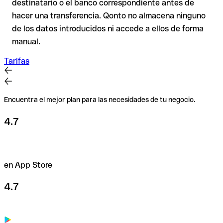
destinatario o el banco correspondiente antes de
caso de duda, confírmalo directamente con el destinatario.
hacer una transferencia. Qonto no almacena ninguno
Esta precaución es especialmente importante con importes
de los datos introducidos ni accede a ellos de forma
elevados o en nuevas relaciones comerciales.
manual.
Tarifas
Encuentra el mejor plan para las necesidades de tu negocio.
4.7
en App Store
4.7