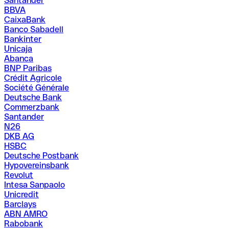
Santander
BBVA
CaixaBank
Banco Sabadell
Bankinter
Unicaja
Abanca
BNP Paribas
Crédit Agricole
Société Générale
Deutsche Bank
Commerzbank
Santander
N26
DKB AG
HSBC
Deutsche Postbank
Hypovereinsbank
Revolut
Intesa Sanpaolo
Unicredit
Barclays
ABN AMRO
Rabobank