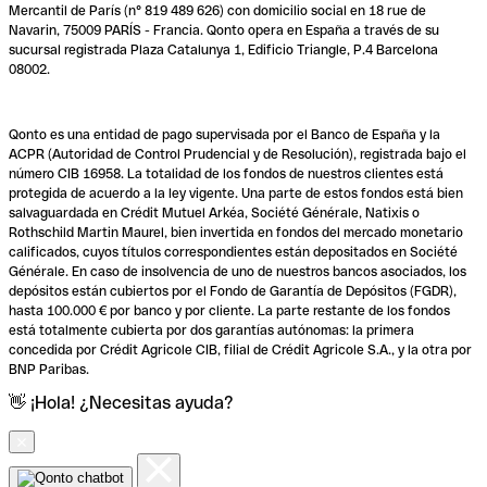
Mercantil de París (n° 819 489 626) con domicilio social en 18 rue de
Navarin, 75009 PARÍS - Francia. Qonto opera en España a través de su
sucursal registrada Plaza Catalunya 1, Edificio Triangle, P.4 Barcelona
08002.
Qonto es una entidad de pago supervisada por el Banco de España y la
ACPR (Autoridad de Control Prudencial y de Resolución), registrada bajo el
número CIB 16958. La totalidad de los fondos de nuestros clientes está
protegida de acuerdo a la ley vigente. Una parte de estos fondos está bien
salvaguardada en Crédit Mutuel Arkéa, Société Générale, Natixis o
Rothschild Martin Maurel, bien invertida en fondos del mercado monetario
calificados, cuyos títulos correspondientes están depositados en Société
Générale. En caso de insolvencia de uno de nuestros bancos asociados, los
depósitos están cubiertos por el Fondo de Garantía de Depósitos (FGDR),
hasta 100.000 € por banco y por cliente. La parte restante de los fondos
está totalmente cubierta por dos garantías autónomas: la primera
concedida por Crédit Agricole CIB, filial de Crédit Agricole S.A., y la otra por
BNP Paribas.
👋 ¡Hola! ¿Necesitas ayuda?