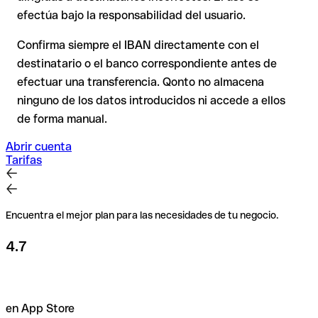
efectúa bajo la responsabilidad del usuario.
Recomendación
: Verifica cada IBAN antes de una
transferencia con nuestro IBAN Checker gratuito y, en caso
Confirma siempre el IBAN directamente con el
de duda, confírmalo directamente con el destinatario. Esta
destinatario o el banco correspondiente antes de
precaución es especialmente importante con importes
efectuar una transferencia. Qonto no almacena
elevados o nuevas relaciones comerciales.
ninguno de los datos introducidos ni accede a ellos
de forma manual.
Abrir cuenta
Tarifas
Encuentra el mejor plan para las necesidades de tu negocio.
4.7
en App Store