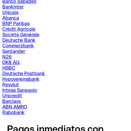
Banco Sabadell
Bankinter
Unicaja
Abanca
BNP Paribas
Crédit Agricole
Société Générale
Deutsche Bank
Commerzbank
Santander
N26
DKB AG
HSBC
Deutsche Postbank
Hypovereinsbank
Revolut
Intesa Sanpaolo
Unicredit
Barclays
ABN AMRO
Rabobank
Pagos inmediatos con