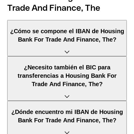
Trade And Finance, The
¿Cómo se compone el IBAN de Housing
Bank For Trade And Finance, The?
El IBAN de Jordania tiene exactamente 30 caracteres y se
¿Necesito también el BIC para
compone de
tres elementos
:
transferencias a Housing Bank For
Trade And Finance, The?
Código de país
(posición 1–2): Jordania identifica
Jordania según la norma ISO 3166-1.
Dígitos de control
(posición 3–4): Calculados mediante
Depende del
destino de la transferencia
:
el algoritmo MOD 97; permiten la validación
¿Dónde encuentro mi IBAN de Housing
automática.
Bank For Trade And Finance, The?
BBAN
(posición 5–30): El identificador nacional de la
Dentro del espacio SEPA
: No. Para todas las
cuenta. Su estructura y longitud están definidas por el
transferencias en euros dentro del espacio SEPA, el IBAN es