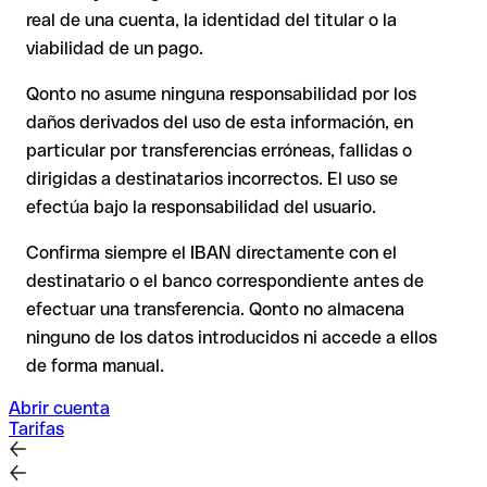
por escrito, especialmente en nuevas relaciones comerciales
real de una cuenta, la identidad del titular o la
La devolución no está asegurada, especialmente si el
o con importes elevados. La existencia de una cuenta solo
destinatario ya ha retirado el dinero.
viabilidad de un pago.
puede verificarla el propio Housing Bank For Trade And
Finance, The o mediante una transferencia de prueba.
Qonto no asume ninguna responsabilidad por los
En transferencias internacionales fuera del espacio SEPA, la
daños derivados del uso de esta información, en
recuperación es considerablemente más compleja y
conlleva
particular por transferencias erróneas, fallidas o
comisiones
.
dirigidas a destinatarios incorrectos. El uso se
efectúa bajo la responsabilidad del usuario.
Recomendación
: Verifica cada IBAN antes de una
transferencia con nuestro IBAN Checker gratuito y, en caso
Confirma siempre el IBAN directamente con el
de duda, confírmalo directamente con el destinatario. Esta
destinatario o el banco correspondiente antes de
precaución es especialmente importante con importes
efectuar una transferencia. Qonto no almacena
elevados o nuevas relaciones comerciales.
ninguno de los datos introducidos ni accede a ellos
de forma manual.
Abrir cuenta
Tarifas