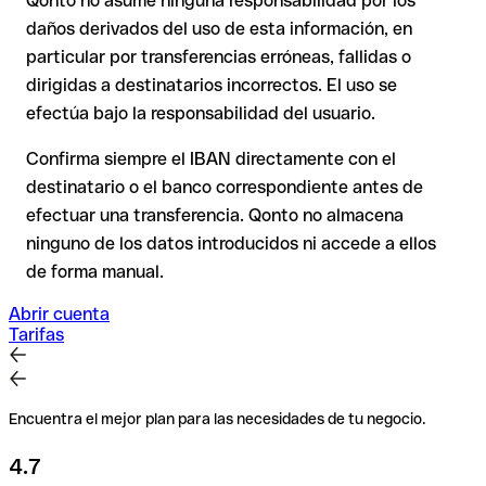
Qonto no asume ninguna responsabilidad por los
En transferencias internacionales fuera del espacio SEPA, la
daños derivados del uso de esta información, en
recuperación es considerablemente más compleja y
conlleva
particular por transferencias erróneas, fallidas o
comisiones
.
dirigidas a destinatarios incorrectos. El uso se
efectúa bajo la responsabilidad del usuario.
Recomendación
: Verifica cada IBAN antes de una
transferencia con nuestro IBAN Checker gratuito y, en caso
Confirma siempre el IBAN directamente con el
de duda, confírmalo directamente con el destinatario. Esta
destinatario o el banco correspondiente antes de
precaución es especialmente importante con importes
efectuar una transferencia. Qonto no almacena
elevados o nuevas relaciones comerciales.
ninguno de los datos introducidos ni accede a ellos
de forma manual.
Abrir cuenta
Tarifas
Encuentra el mejor plan para las necesidades de tu negocio.
4.7