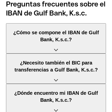
Preguntas frecuentes sobre el
IBAN de Gulf Bank, K.s.c.
¿Cómo se compone el IBAN de Gulf
Bank, K.s.c.?
El IBAN de Kuwait tiene exactamente 30 caracteres y se
¿Necesito también el BIC para
compone de
tres elementos
:
transferencias a Gulf Bank, K.s.c.?
Código de país
(posición 1–2): Kuwait identifica Kuwait
según la norma ISO 3166-1.
Depende del
destino de la transferencia
:
¿Dónde encuentro mi IBAN de Gulf
Dígitos de control
(posición 3–4): Calculados mediante
el algoritmo MOD 97; permiten la validación
Bank, K.s.c.?
automática.
Dentro del espacio SEPA
: No. Para todas las
transferencias en euros dentro del espacio SEPA, el IBAN es
BBAN
(posición 5–30): El identificador nacional de la