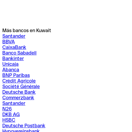
Más bancos en Kuwait
Santander
BBVA
CaixaBank
Banco Sabadell
Bankinter
Unicaja
Abanca
BNP Paribas
Crédit Agricole
Société Générale
Deutsche Bank
Commerzbank
Santander
N26
DKB AG
HSBC
Deutsche Postbank
Hypovereinsbank