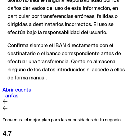
Qonto no asume ninguna responsabilidad por los
En transferencias internacionales fuera del espacio SEPA, la
daños derivados del uso de esta información, en
recuperación es considerablemente más compleja y
conlleva
particular por transferencias erróneas, fallidas o
comisiones
.
dirigidas a destinatarios incorrectos. El uso se
efectúa bajo la responsabilidad del usuario.
Recomendación
: Verifica cada IBAN antes de una
transferencia con nuestro IBAN Checker gratuito y, en caso
Confirma siempre el IBAN directamente con el
de duda, confírmalo directamente con el destinatario. Esta
destinatario o el banco correspondiente antes de
precaución es especialmente importante con importes
efectuar una transferencia. Qonto no almacena
elevados o nuevas relaciones comerciales.
ninguno de los datos introducidos ni accede a ellos
de forma manual.
Abrir cuenta
Tarifas
Encuentra el mejor plan para las necesidades de tu negocio.
4.7