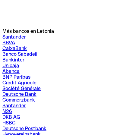
Más bancos en Letonia
Santander
BBVA
CaixaBank
Banco Sabadell
Bankinter
Unicaja
Abanca
BNP Paribas
Crédit Agricole
Société Générale
Deutsche Bank
Commerzbank
Santander
N26
DKB AG
HSBC
Deutsche Postbank
Hypovereinsbank