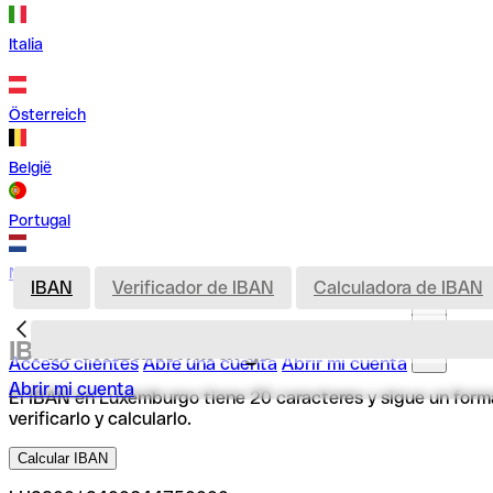
Italia
Österreich
België
Portugal
Nederland
IBAN
Verificador de IBAN
Calculadora de IBAN
IBAN en Luxemburgo
Acceso clientes
Abre una cuenta
Abrir mi cuenta
Abrir mi cuenta
El IBAN en Luxemburgo tiene 20 caracteres y sigue un forma
verificarlo y calcularlo.
Calcular IBAN