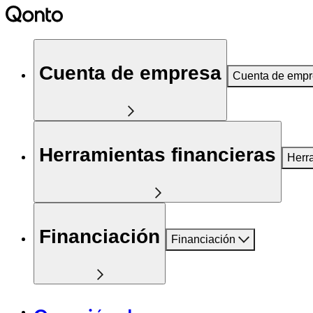
Cuenta de empresa
Cuenta de emp
Herramientas financieras
Herr
Financiación
Financiación