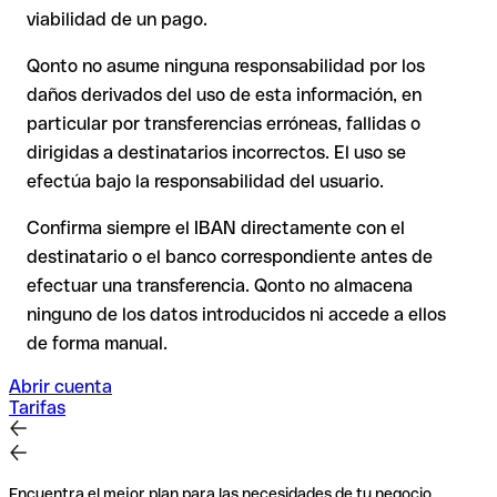
o con importes elevados. La existencia de una cuenta solo
destinatario ya ha retirado el dinero.
viabilidad de un pago.
puede verificarla el propio BGL BNP Paribas o mediante una
transferencia de prueba.
Qonto no asume ninguna responsabilidad por los
En transferencias internacionales fuera del espacio SEPA, la
daños derivados del uso de esta información, en
recuperación es considerablemente más compleja y
conlleva
particular por transferencias erróneas, fallidas o
comisiones
.
dirigidas a destinatarios incorrectos. El uso se
efectúa bajo la responsabilidad del usuario.
Recomendación
: Verifica cada IBAN antes de una
transferencia con nuestro IBAN Checker gratuito y, en caso
Confirma siempre el IBAN directamente con el
de duda, confírmalo directamente con el destinatario. Esta
destinatario o el banco correspondiente antes de
precaución es especialmente importante con importes
efectuar una transferencia. Qonto no almacena
elevados o nuevas relaciones comerciales.
ninguno de los datos introducidos ni accede a ellos
de forma manual.
Abrir cuenta
Tarifas
Encuentra el mejor plan para las necesidades de tu negocio.