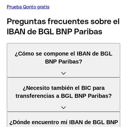
Prueba Qonto gratis
Preguntas frecuentes sobre el
IBAN de BGL BNP Paribas
¿Cómo se compone el IBAN de BGL
BNP Paribas?
El IBAN de Luxemburgo tiene exactamente 20 caracteres y se
¿Necesito también el BIC para
compone de
tres elementos
:
transferencias a BGL BNP Paribas?
Código de país
(posición 1–2): Luxemburgo identifica
Luxemburgo según la norma ISO 3166-1.
Depende del
destino de la transferencia
:
¿Dónde encuentro mi IBAN de BGL BNP
Dígitos de control
(posición 3–4): Calculados mediante