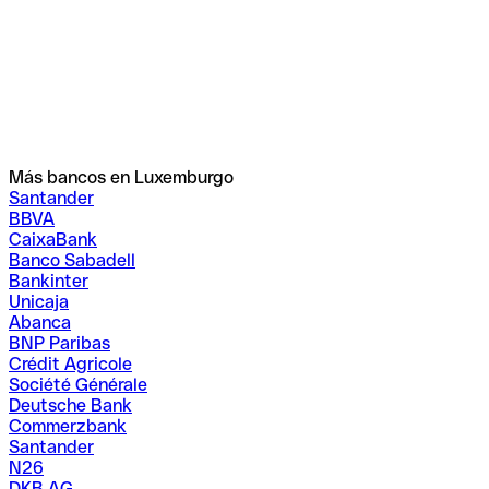
Más bancos en Luxemburgo
Santander
BBVA
CaixaBank
Banco Sabadell
Bankinter
Unicaja
Abanca
BNP Paribas
Crédit Agricole
Société Générale
Deutsche Bank
Commerzbank
Santander
N26
DKB AG