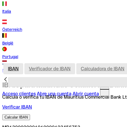
Italia
Österreich
België
Portugal
IBAN
Verificador de IBAN
Calculadora de IBAN
Nederland
IBAN para Mauritius Commercial Bank 
Acceso clientes
Abre una cuenta
Abrir cuenta
Calcula o verifica tu IBAN de Mauritius Commercial Bank Lt
Verificar IBAN
Calcular IBAN