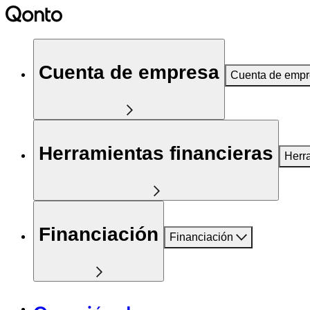
Cuenta de empresa
Cuenta de emp
Herramientas financieras
Herr
Financiación
Financiación