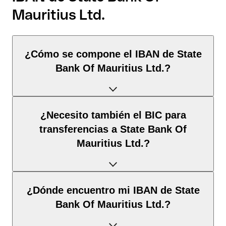
Mauritius Ltd.
¿Cómo se compone el IBAN de State
Bank Of Mauritius Ltd.?
El IBAN de Mauritania tiene exactamente 27 caracteres y se
¿Necesito también el BIC para
compone de
tres elementos
:
transferencias a State Bank Of
Mauritius Ltd.?
Código de país
(posición 1–2): Mauritania identifica
Mauritania según la norma ISO 3166-1.
Dígitos de control
(posición 3–4): Calculados mediante
Depende del
destino de la transferencia
:
el algoritmo MOD 97; permiten la validación
¿Dónde encuentro mi IBAN de State
automática.
Bank Of Mauritius Ltd.?
BBAN
(posición 5–27): El identificador nacional de la
Dentro del espacio SEPA
: No. Para todas las
cuenta. Su estructura y longitud están definidas por el
transferencias en euros dentro del espacio SEPA, el IBAN es