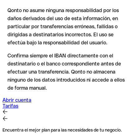
o con importes elevados. La existencia de una cuenta solo
puede verificarla el propio State Bank Of Mauritius Ltd. o
Qonto no asume ninguna responsabilidad por los
En transferencias internacionales fuera del espacio SEPA, la
mediante una transferencia de prueba.
daños derivados del uso de esta información, en
recuperación es considerablemente más compleja y
conlleva
particular por transferencias erróneas, fallidas o
comisiones
.
dirigidas a destinatarios incorrectos. El uso se
efectúa bajo la responsabilidad del usuario.
Recomendación
: Verifica cada IBAN antes de una
transferencia con nuestro IBAN Checker gratuito y, en caso
Confirma siempre el IBAN directamente con el
de duda, confírmalo directamente con el destinatario. Esta
destinatario o el banco correspondiente antes de
precaución es especialmente importante con importes
efectuar una transferencia. Qonto no almacena
elevados o nuevas relaciones comerciales.
ninguno de los datos introducidos ni accede a ellos
de forma manual.
Abrir cuenta
Tarifas
Encuentra el mejor plan para las necesidades de tu negocio.