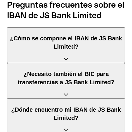
Preguntas frecuentes sobre el
IBAN de JS Bank Limited
¿Cómo se compone el IBAN de JS Bank
Limited?
El IBAN de Pakistán tiene exactamente 24 caracteres y se
¿Necesito también el BIC para
compone de
tres elementos
:
transferencias a JS Bank Limited?
Código de país
(posición 1–2): Pakistán identifica
Pakistán según la norma ISO 3166-1.
Depende del
destino de la transferencia
:
¿Dónde encuentro mi IBAN de JS Bank
Dígitos de control
(posición 3–4): Calculados mediante
el algoritmo MOD 97; permiten la validación
Limited?
automática.
Dentro del espacio SEPA
: No. Para todas las
transferencias en euros dentro del espacio SEPA, el IBAN es
BBAN
(posición 5–24): El identificador nacional de la