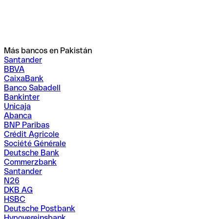
Más bancos en Pakistán
Santander
BBVA
CaixaBank
Banco Sabadell
Bankinter
Unicaja
Abanca
BNP Paribas
Crédit Agricole
Société Générale
Deutsche Bank
Commerzbank
Santander
N26
DKB AG
HSBC
Deutsche Postbank
Hypovereinsbank