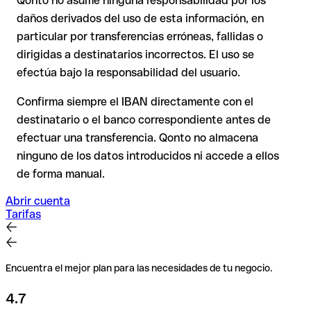
Qonto no asume ninguna responsabilidad por los
En transferencias internacionales fuera del espacio SEPA, la
daños derivados del uso de esta información, en
recuperación es considerablemente más compleja y
conlleva
particular por transferencias erróneas, fallidas o
comisiones
.
dirigidas a destinatarios incorrectos. El uso se
efectúa bajo la responsabilidad del usuario.
Recomendación
: Verifica cada IBAN antes de una
transferencia con nuestro IBAN Checker gratuito y, en caso
Confirma siempre el IBAN directamente con el
de duda, confírmalo directamente con el destinatario. Esta
destinatario o el banco correspondiente antes de
precaución es especialmente importante con importes
efectuar una transferencia. Qonto no almacena
elevados o nuevas relaciones comerciales.
ninguno de los datos introducidos ni accede a ellos
de forma manual.
Abrir cuenta
Tarifas
Encuentra el mejor plan para las necesidades de tu negocio.
4.7