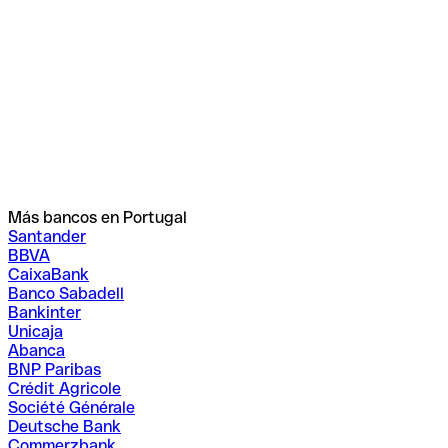
Más bancos en Portugal
Santander
BBVA
CaixaBank
Banco Sabadell
Bankinter
Unicaja
Abanca
BNP Paribas
Crédit Agricole
Société Générale
Deutsche Bank
Commerzbank