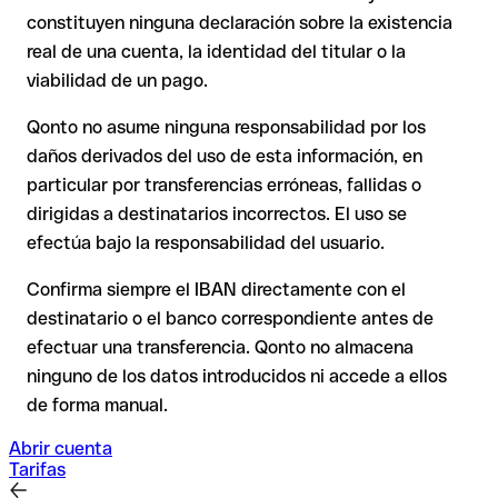
petición tuya.
Recomendación
: Pide al destinatario que te confirme el IBAN
constituyen ninguna declaración sobre la existencia
por escrito, especialmente en nuevas relaciones comerciales
real de una cuenta, la identidad del titular o la
La devolución no está asegurada, especialmente si el
o con importes elevados. La existencia de una cuenta solo
destinatario ya ha retirado el dinero.
viabilidad de un pago.
puede verificarla el propio Banco Bpi Sa o mediante una
transferencia de prueba.
Qonto no asume ninguna responsabilidad por los
En transferencias internacionales fuera del espacio SEPA, la
daños derivados del uso de esta información, en
recuperación es considerablemente más compleja y
conlleva
particular por transferencias erróneas, fallidas o
comisiones
.
dirigidas a destinatarios incorrectos. El uso se
efectúa bajo la responsabilidad del usuario.
Recomendación
: Verifica cada IBAN antes de una
transferencia con nuestro IBAN Checker gratuito y, en caso
Confirma siempre el IBAN directamente con el
de duda, confírmalo directamente con el destinatario. Esta
destinatario o el banco correspondiente antes de
precaución es especialmente importante con importes
efectuar una transferencia. Qonto no almacena
elevados o nuevas relaciones comerciales.
ninguno de los datos introducidos ni accede a ellos
de forma manual.
Abrir cuenta
Tarifas