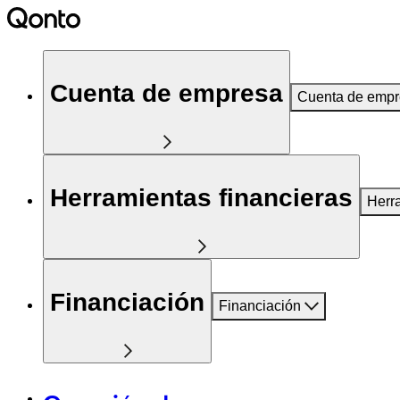
Cuenta de empresa
Cuenta de emp
Herramientas financieras
Herr
Financiación
Financiación