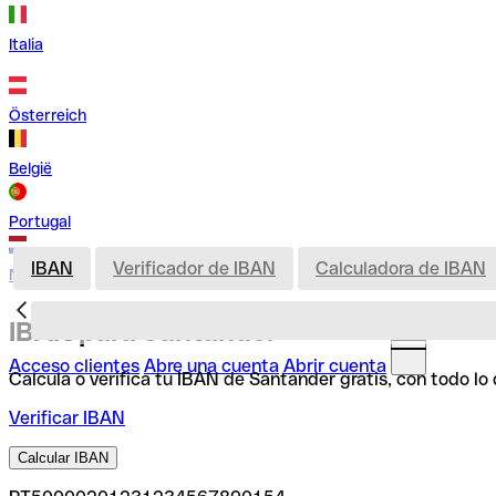
Italia
Österreich
België
Portugal
IBAN
Verificador de IBAN
Calculadora de IBAN
Nederland
IBAN para Santander
Acceso clientes
Abre una cuenta
Abrir cuenta
Calcula o verifica tu IBAN de Santander gratis, con todo l
Verificar IBAN
Calcular IBAN