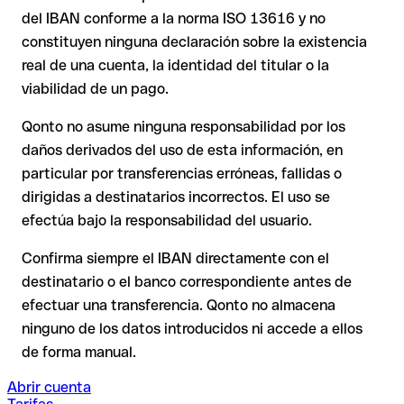
del IBAN conforme a la norma ISO 13616 y no
Tu entidad puede iniciar un proceso de reclamación a
petición tuya.
Recomendación
: Pide al destinatario que te confirme el IBAN
constituyen ninguna declaración sobre la existencia
por escrito, especialmente en nuevas relaciones comerciales
real de una cuenta, la identidad del titular o la
La devolución no está asegurada, especialmente si el
o con importes elevados. La existencia de una cuenta solo
destinatario ya ha retirado el dinero.
viabilidad de un pago.
puede verificarla el propio Multibanco o mediante una
transferencia de prueba.
Qonto no asume ninguna responsabilidad por los
En transferencias internacionales fuera del espacio SEPA, la
daños derivados del uso de esta información, en
recuperación es considerablemente más compleja y
conlleva
particular por transferencias erróneas, fallidas o
comisiones
.
dirigidas a destinatarios incorrectos. El uso se
efectúa bajo la responsabilidad del usuario.
Recomendación
: Verifica cada IBAN antes de una
transferencia con nuestro IBAN Checker gratuito y, en caso
Confirma siempre el IBAN directamente con el
de duda, confírmalo directamente con el destinatario. Esta
destinatario o el banco correspondiente antes de
precaución es especialmente importante con importes
efectuar una transferencia. Qonto no almacena
elevados o nuevas relaciones comerciales.
ninguno de los datos introducidos ni accede a ellos
de forma manual.
Abrir cuenta