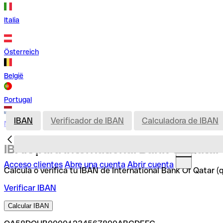
Italia
Österreich
België
Portugal
IBAN
Verificador de IBAN
Calculadora de IBAN
Nederland
IBAN para International Bank Of Qatar 
Acceso clientes
Abre una cuenta
Abrir cuenta
Calcula o verifica tu IBAN de International Bank Of Qatar (
Verificar IBAN
Calcular IBAN