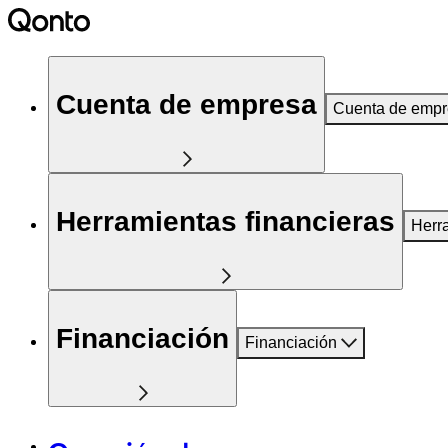
Cuenta de empresa
Cuenta de emp
Herramientas financieras
Herr
Financiación
Financiación