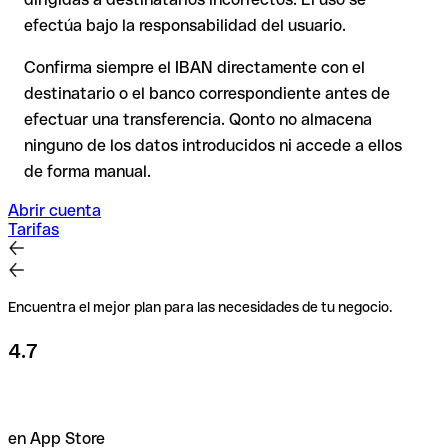
efectúa bajo la responsabilidad del usuario.
Recomendación
: Verifica cada IBAN antes de una
transferencia con nuestro IBAN Checker gratuito y, en caso
Confirma siempre el IBAN directamente con el
de duda, confírmalo directamente con el destinatario. Esta
destinatario o el banco correspondiente antes de
precaución es especialmente importante con importes
efectuar una transferencia. Qonto no almacena
elevados o nuevas relaciones comerciales.
ninguno de los datos introducidos ni accede a ellos
de forma manual.
Abrir cuenta
Tarifas
Encuentra el mejor plan para las necesidades de tu negocio.
4.7
en App Store