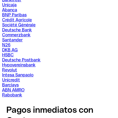
Unicaja
Abanca
BNP Paribas
Crédit Agricole
Société Générale
Deutsche Bank
Commerzbank
Santander
N26
DKB AG
HSBC
Deutsche Postbank
Hypovereinsbank
Revolut
Intesa Sanpaolo
Unicredit
Barclays
ABN AMRO
Rabobank
Pagos inmediatos con