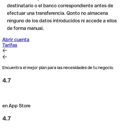
de duda, confírmalo directamente con el destinatario. Esta
destinatario o el banco correspondiente antes de
precaución es especialmente importante con importes
efectuar una transferencia. Qonto no almacena
elevados o nuevas relaciones comerciales.
ninguno de los datos introducidos ni accede a ellos
de forma manual.
Abrir cuenta
Tarifas
Encuentra el mejor plan para las necesidades de tu negocio.
4.7
en App Store
4.7