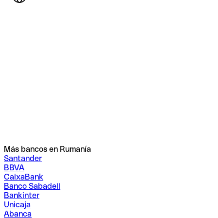
Más bancos en Rumanía
Santander
BBVA
CaixaBank
Banco Sabadell
Bankinter
Unicaja
Abanca