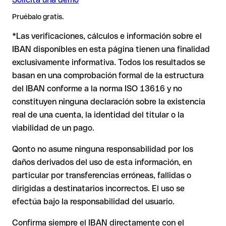
es más delicada. Si el IBAN contiene un error tipográfico que
❌ Que el titular indicado sea el correcto
Nota
: En transferencias en divisas extranjeras (p. ej. USD,
Pruébalo gratis.
genera otra combinación formalmente válida, la transferencia
GBP) pueden aplicarse comisiones de cambio adicionales.
se ejecuta hacia una cuenta ajena. En ese caso:
*Las verificaciones, cálculos e información sobre el
Consulta previamente las condiciones vigentes con Banca
Por qué es relevante
: Un IBAN puede superar todos los
Romaneasca S.A..
IBAN disponibles en esta página tienen una finalidad
controles matemáticos y no corresponder a ninguna cuenta
exclusivamente informativa. Todos los resultados se
El banco receptor está obligado a colaborar en la
real (por ejemplo, si se han transpuesto dígitos y la
recuperación de los fondos.
combinación resultante es formalmente válida).
basan en una comprobación formal de la estructura
del IBAN conforme a la norma ISO 13616 y no
Tu entidad puede iniciar un proceso de reclamación a
petición tuya.
constituyen ninguna declaración sobre la existencia
Recomendación
: Pide al destinatario que te confirme el IBAN
real de una cuenta, la identidad del titular o la
La devolución no está asegurada, especialmente si el
por escrito, especialmente en nuevas relaciones comerciales
destinatario ya ha retirado el dinero.
viabilidad de un pago.
o con importes elevados. La existencia de una cuenta solo
puede verificarla el propio Banca Romaneasca S.A. o
Qonto no asume ninguna responsabilidad por los
En transferencias internacionales fuera del espacio SEPA, la
mediante una transferencia de prueba.
daños derivados del uso de esta información, en
recuperación es considerablemente más compleja y
conlleva
particular por transferencias erróneas, fallidas o
comisiones
.
dirigidas a destinatarios incorrectos. El uso se
efectúa bajo la responsabilidad del usuario.
Recomendación
: Verifica cada IBAN antes de una
transferencia con nuestro IBAN Checker gratuito y, en caso
Confirma siempre el IBAN directamente con el