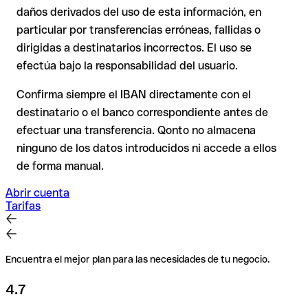
En transferencias internacionales fuera del espacio SEPA, la
mediante una transferencia de prueba.
daños derivados del uso de esta información, en
recuperación es considerablemente más compleja y
conlleva
particular por transferencias erróneas, fallidas o
comisiones
.
dirigidas a destinatarios incorrectos. El uso se
efectúa bajo la responsabilidad del usuario.
Recomendación
: Verifica cada IBAN antes de una
transferencia con nuestro IBAN Checker gratuito y, en caso
Confirma siempre el IBAN directamente con el
de duda, confírmalo directamente con el destinatario. Esta
destinatario o el banco correspondiente antes de
precaución es especialmente importante con importes
efectuar una transferencia. Qonto no almacena
elevados o nuevas relaciones comerciales.
ninguno de los datos introducidos ni accede a ellos
de forma manual.
Abrir cuenta
Tarifas
Encuentra el mejor plan para las necesidades de tu negocio.
4.7