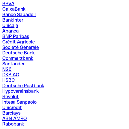
BBVA
CaixaBank
Banco Sabadell
Bankinter
Unicaja
Abanca
BNP Paribas
Crédit Agricole
Société Générale
Deutsche Bank
Commerzbank
Santander
N26
DKB AG
HSBC
Deutsche Postbank
Hypovereinsbank
Revolut
Intesa Sanpaolo
Unicredit
Barclays
ABN AMRO
Rabobank