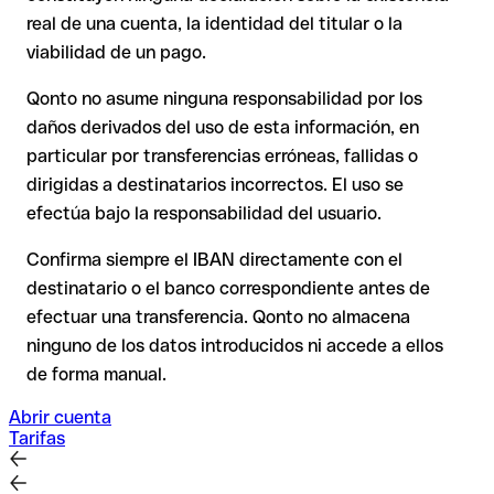
por escrito, especialmente en nuevas relaciones comerciales
real de una cuenta, la identidad del titular o la
La devolución no está asegurada, especialmente si el
o con importes elevados. La existencia de una cuenta solo
destinatario ya ha retirado el dinero.
viabilidad de un pago.
puede verificarla el propio Ing Direct Nv, Sucursal En Espana o
mediante una transferencia de prueba.
Qonto no asume ninguna responsabilidad por los
En transferencias internacionales fuera del espacio SEPA, la
daños derivados del uso de esta información, en
recuperación es considerablemente más compleja y
conlleva
particular por transferencias erróneas, fallidas o
comisiones
.
dirigidas a destinatarios incorrectos. El uso se
efectúa bajo la responsabilidad del usuario.
Recomendación
: Verifica cada IBAN antes de una
transferencia con nuestro IBAN Checker gratuito y, en caso
Confirma siempre el IBAN directamente con el
de duda, confírmalo directamente con el destinatario. Esta
destinatario o el banco correspondiente antes de
precaución es especialmente importante con importes
efectuar una transferencia. Qonto no almacena
elevados o nuevas relaciones comerciales.
ninguno de los datos introducidos ni accede a ellos
de forma manual.
Abrir cuenta
Tarifas