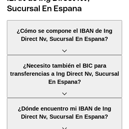
Sucursal En Espana
¿Cómo se compone el IBAN de Ing
Direct Nv, Sucursal En Espana?
El IBAN de España tiene exactamente 24 caracteres y se
¿Necesito también el BIC para
compone de
tres elementos
:
transferencias a Ing Direct Nv, Sucursal
En Espana?
Código de país
(posición 1–2): España identifica España
según la norma ISO 3166-1.
Dígitos de control
(posición 3–4): Calculados mediante
Depende del
destino de la transferencia
:
el algoritmo MOD 97; permiten la validación
¿Dónde encuentro mi IBAN de Ing
automática.
Direct Nv, Sucursal En Espana?
BBAN
(posición 5–24): El identificador nacional de la
Dentro del espacio SEPA
: No. Para todas las
cuenta. Su estructura y longitud están definidas por el
transferencias en euros dentro del espacio SEPA, el IBAN es