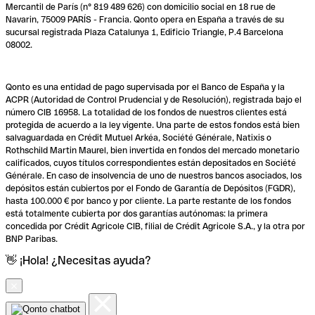
Mercantil de París (n° 819 489 626) con domicilio social en 18 rue de
Navarin, 75009 PARÍS - Francia. Qonto opera en España a través de su
sucursal registrada Plaza Catalunya 1, Edificio Triangle, P.4 Barcelona
08002.
Qonto es una entidad de pago supervisada por el Banco de España y la
ACPR (Autoridad de Control Prudencial y de Resolución), registrada bajo el
número CIB 16958. La totalidad de los fondos de nuestros clientes está
protegida de acuerdo a la ley vigente. Una parte de estos fondos está bien
salvaguardada en Crédit Mutuel Arkéa, Société Générale, Natixis o
Rothschild Martin Maurel, bien invertida en fondos del mercado monetario
calificados, cuyos títulos correspondientes están depositados en Société
Générale. En caso de insolvencia de uno de nuestros bancos asociados, los
depósitos están cubiertos por el Fondo de Garantía de Depósitos (FGDR),
hasta 100.000 € por banco y por cliente. La parte restante de los fondos
está totalmente cubierta por dos garantías autónomas: la primera
concedida por Crédit Agricole CIB, filial de Crédit Agricole S.A., y la otra por
BNP Paribas.
👋 ¡Hola! ¿Necesitas ayuda?