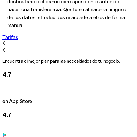
destinatario o el banco correspondiente antes de
caso de duda, confírmalo directamente con el destinatario.
hacer una transferencia. Qonto no almacena ninguno
Esta precaución es especialmente importante con importes
de los datos introducidos ni accede a ellos de forma
elevados o en nuevas relaciones comerciales.
manual.
Tarifas
Encuentra el mejor plan para las necesidades de tu negocio.
4.7
en App Store
4.7