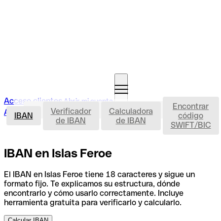
Acceso clientes
Abrir mi cuenta
Encontrar
IBAN
Verificador
Calculadora
Abrir mi cuenta
IBAN
código
de IBAN
de IBAN
SWIFT/BIC
IBAN en Islas Feroe
El IBAN en Islas Feroe tiene 18 caracteres y sigue un
formato fijo. Te explicamos su estructura, dónde
encontrarlo y cómo usarlo correctamente. Incluye
herramienta gratuita para verificarlo y calcularlo.
Calcular IBAN