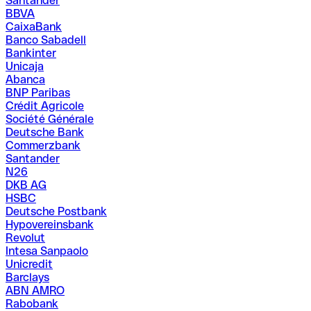
Santander
BBVA
CaixaBank
Banco Sabadell
Bankinter
Unicaja
Abanca
BNP Paribas
Crédit Agricole
Société Générale
Deutsche Bank
Commerzbank
Santander
N26
DKB AG
HSBC
Deutsche Postbank
Hypovereinsbank
Revolut
Intesa Sanpaolo
Unicredit
Barclays
ABN AMRO
Rabobank