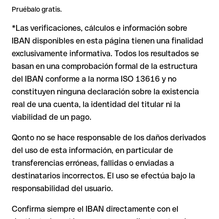
2. IBAN formalmente válido pero incorrecto
: aquí la
Consejo
: Antes de hacer una transferencia, confirma el IBAN
Pruébalo gratis.
situación es más delicada. Si el IBAN contiene un error que
directamente con el destinatario, especialmente en nuevas
*Las verificaciones, cálculos e información sobre
casualmente forma otra combinación formalmente válida, la
Nota
: en transferencias en divisas extranjeras (por ejemplo,
relaciones comerciales o con importes elevados.
transferencia se ejecuta hacia una cuenta ajena. En ese caso:
USD o GBP) pueden aplicarse comisiones de cambio
IBAN disponibles en esta página tienen una finalidad
adicionales. Consulta previamente las condiciones vigentes
exclusivamente informativa. Todos los resultados se
con Issue with interpolation.
basan en una comprobación formal de la estructura
El banco receptor está obligado a colaborar en la
del IBAN conforme a la norma ISO 13616 y no
recuperación de los fondos.
constituyen ninguna declaración sobre la existencia
Tu entidad puede iniciar un proceso de reclamación a
real de una cuenta, la identidad del titular ni la
petición tuya.
viabilidad de un pago.
La devolución no está garantizada, especialmente si el
destinatario ya ha retirado el dinero.
Qonto no se hace responsable de los daños derivados
del uso de esta información, en particular de
En transferencias internacionales fuera del área SEPA,
la recuperación es considerablemente más compleja y
transferencias erróneas, fallidas o enviadas a
conlleva comisiones adicionales.
destinatarios incorrectos. El uso se efectúa bajo la
responsabilidad del usuario.
Recomendación
: Verifica siempre el IBAN antes de una
Confirma siempre el IBAN directamente con el
transferencia con nuestro
Verificador de IBAN
gratuito y, en